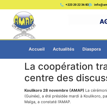
+223 20 22 36 83
info@a
Accueil
Actualités
Diaspora
La coopération tra
centre des discus
Koulikoro 28 novembre (AMAP)
La cérémoni
(Guinée), a été présidée mardi à Koulikoro, pa
Maïga, a constaté l’AMAP.