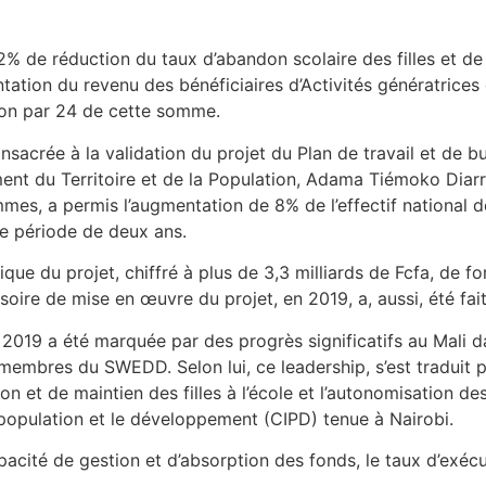
 2% de réduction du taux d’abandon scolaire des filles et d
tation du revenu des bénéficiaires d’Activités génératrices
tion par 24 de cette somme.
onsacrée à la validation du projet du Plan de travail et d
t du Territoire et de la Population, Adama Tiémoko Diarra, 
es, a permis l’augmentation de 8% de l’effectif national 
une période de deux ans.
ique du projet, chiffré à plus de 3,3 milliards de Fcfa, de 
ire de mise en œuvre du projet, en 2019, a, aussi, été fait
019 a été marquée par des progrès significatifs au Mali da
membres du SWEDD. Selon lui, ce leadership, s’est traduit pa
on et de maintien des filles à l’école et l’autonomisation de
 population et le développement (CIPD) tenue à Nairobi.
capacité de gestion et d’absorption des fonds, le taux d’ex