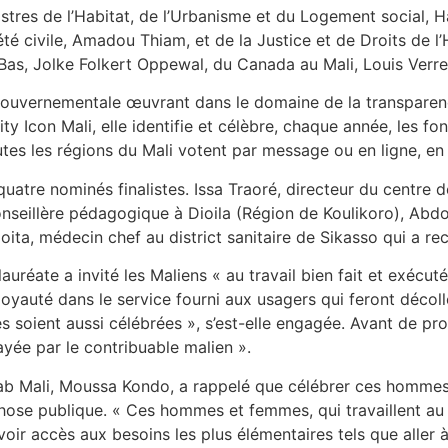
ministres de l’Habitat, de l’Urbanisme et du Logement socia
ciété civile, Amadou Thiam, et de la Justice et de Droits de
, Jolke Folkert Oppewal, du Canada au Mali, Louis Verret, 
gouvernementale œuvrant dans le domaine de la transparence
y Icon Mali, elle identifie et célèbre, chaque année, les fon
utes les régions du Mali votent par message ou en ligne, en 
quatre nominés finalistes. Issa Traoré, directeur du centre 
eillère pédagogique à Dioila (Région de Koulikoro), Abdoul
a, médecin chef au district sanitaire de Sikasso qui a rec
lauréate a invité les Maliens « au travail bien fait et exécuté
la loyauté dans le service fourni aux usagers qui feront déco
s soient aussi célébrées », s’est-elle engagée. Avant de pro
payée par le contribuable malien ».
Lab Mali, Moussa Kondo, a rappelé que célébrer ces hommes e
chose publique. « Ces hommes et femmes, qui travaillent au
oir accès aux besoins les plus élémentaires tels que aller à