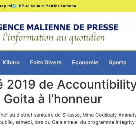
map.ml
BP:41 Square Patrice Lumuba
Kibaru
Faits Divers
Economie
Sports
té 2019 de Accountibili
 Goita à l’honneur
hef au district sanitaire de Sikasso, Mme Coulibaly Aminata 
public, samedi, lors du Gala annuel du programme Integrity 