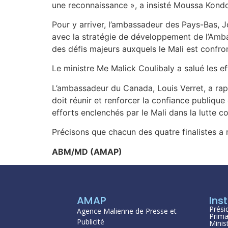
une reconnaissance », a insisté Moussa Kond
Pour y arriver, l’ambassadeur des Pays-Bas, 
avec la stratégie de développement de l’Ambas
des défis majeurs auxquels le Mali est confron
Le ministre Me Malick Coulibaly a salué les 
L’ambassadeur du Canada, Louis Verret, a rappe
doit réunir et renforcer la confiance publique 
efforts enclenchés par le Mali dans la lutte c
Précisons que chacun des quatre finalistes 
ABM/MD (AMAP)
AMAP
Inst
Prési
Agence Malienne de Presse et
Prima
Publicité
Minis