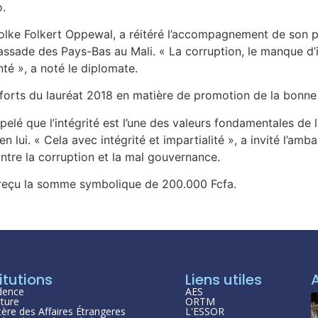
o.
Jolke Folkert Oppewal, a réitéré l’accompagnement de son p
sade des Pays-Bas au Mali. « La corruption, le manque d’int
té », a noté le diplomate.
efforts du lauréat 2018 en matière de promotion de la bonn
lé que l’intégrité est l’une des valeurs fondamentales de la
en lui. « Cela avec intégrité et impartialité », a invité l’am
ontre la corruption et la mal gouvernance.
a reçu la somme symbolique de 200.000 Fcfa.
itutions
Liens utiles
dence
AES
ture
ORTM
tère des Affaires Étrangeres
L'ESSOR