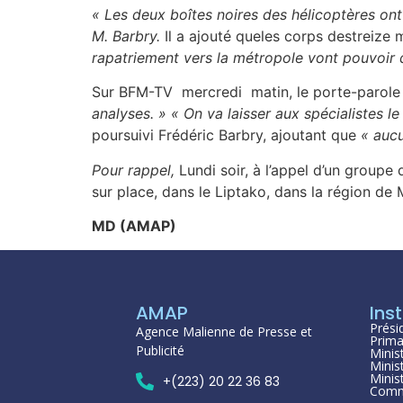
« Les deux boîtes noires des hélicoptères ont
M. Barbry.
Il a ajouté queles corps destreize m
rapatriement vers la métropole vont pouvoir 
Sur BFM-TV mercredi matin, le porte-parole de
analyses. » « On va laisser aux spécialistes l
poursuivi Frédéric Barbry, ajoutant que
« aucu
Pour rappel,
Lundi soir, à l’appel d’un groupe
sur place, dans le Liptako, dans la région de
MD (AMAP)
AMAP
Inst
Prési
Agence Malienne de Presse et
Prima
Publicité
Minis
Minis
Minis
+(223) 20 22 36 83
Comm