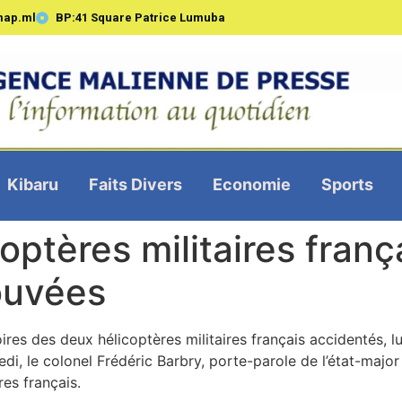
map.ml
BP:41 Square Patrice Lumuba
Kibaru
Faits Divers
Economie
Sports
optères militaires frança
rouvées
ires des deux hélicoptères militaires français accidentés, l
di, le colonel Frédéric Barbry, porte-parole de l’état-majo
res français.