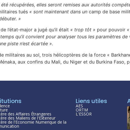
 été récupérées, elles seront remises aux autorités compéte
ilitaires tués
« sont maintenant dans un
camp de base milit
débuter. »
 l’état-major a jugé qu’il était
« trop tôt »
pour pouvoir
«
e temps qu’il convient pour analyser tous les paramètres de 
ne piste n’est écartée ».
 de militaires au sol, trois hélicoptères de la force « Barkh
 Ménaka, aux confins du Mali, du Niger et du Burkina Faso,
itutions
Liens utiles
dence
AES
ture
ORTM
tère des Affaires Étrangeres
L'ESSOR
tère des Maliens de l'Exterieur
tère de l'Economie Numerique de la
unication