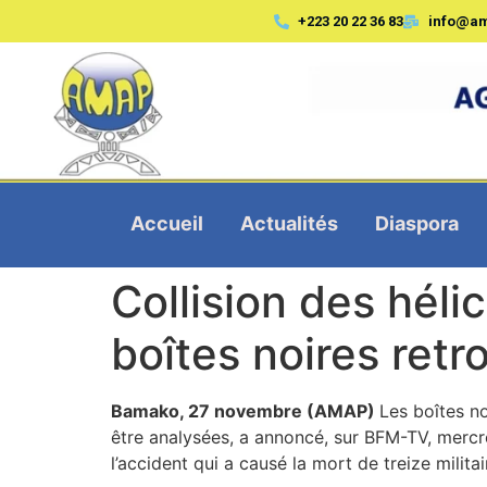
+223 20 22 36 83
info@a
Accueil
Actualités
Diaspora
Collision des hélic
boîtes noires ret
Bamako, 27 novembre (AMAP)
Les boîtes no
être analysées, a annoncé, sur BFM-TV, mercre
l’accident qui a causé la mort de treize militai