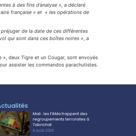
ntes à des fins d’analyse »
, a déclaré
aire
française » et
« les opérations de
 préjuger de la date de ces différentes
vol qui sont dans ces boîtes noires »
, a
ane », deux Tigre et un Cougar, sont envoyés
 pour assister les commandos parachutistes.
Actualités
Mali : les FAMa frappent des
regroupements terroristes à
Tabrichat
6 août 2026