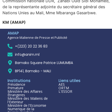
Commission nationale DDR, Zahabi Ould Sidi Mohamed,
de la représentante adjointe du secrétaire général des
Nations Unies au Mali, Mme Mbaranga Gasarbwe.
KM (AMAP)
AMAP
Agence Malienne de Presse et Publicité
+(223) 20 22 36 83
info@anim.ml
Bamako Square Patrice LUMUMBA
BP141, Bamako - MALI
Institutions
Liens utiles
Présidence
AES
Primature
ORTM
Ministère des Affaires
L'ESSOR
Étrangeres
Ministère des Maliens de
l'Exterieur
Ministère de l'Economie
Numerique de la