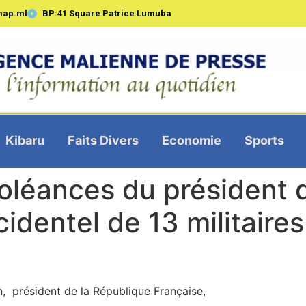
map.ml
BP:41 Square Patrice Lumuba
Kibaru
Faits Divers
Economie
Sports
léances du président d
identel de 13 militaires
 président de la République Française,