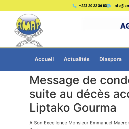
+223 20 22 36 83
info@a
Accueil
Actualités
Diaspora
Message de condo
suite au décès acc
Liptako Gourma
A Son Excellence Monsieur Emmanuel Macron,