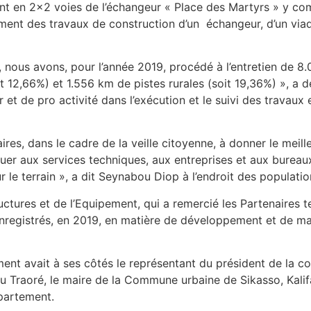
t en 2×2 voies de l’échangeur « Place des Martyrs » y compr
ement des travaux de construction d’un échangeur, d’un vi
r, nous avons, pour l’année 2019, procédé à l’entretien de 
 12,66%) et 1.556 km de pistes rurales (soit 19,36%) », a déta
 et de pro activité dans l’exécution et le suivi des travaux 
aires, dans le cadre de la veille citoyenne, à donner le meil
ituer aux services techniques, aux entreprises et aux burea
r le terrain », a dit Seynabou Diop à l’endroit des populatio
ctures et de l’Equipement, qui a remercié les Partenaires t
registrés, en 2019, en matière de développement et de mai
ement avait à ses côtés le représentant du président de la 
u Traoré, le maire de la Commune urbaine de Sikasso, Kalif
partement.