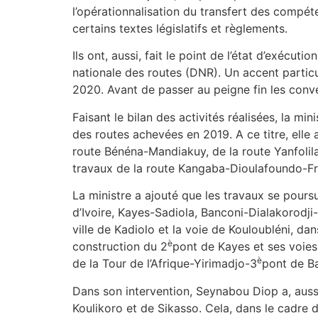
l’opérationnalisation du transfert des compét
certains textes législatifs et règlements.
Ils ont, aussi, fait le point de l’état d’exéc
nationale des routes (DNR). Un accent particul
2020. Avant de passer au peigne fin les conv
Faisant le bilan des activités réalisées, la mi
des routes achevées en 2019. A ce titre, elle
route Bénéna-Mandiakuy, de la route Yanfolila-
travaux de la route Kangaba-Dioulafoundo-Fr
La ministre a ajouté que les travaux se pours
d’Ivoire, Kayes-Sadiola, Banconi-Dialakorod
ville de Kadiolo et la voie de Kouloubléni, d
è
construction du 2
pont de Kayes et ses voies
è
de la Tour de l’Afrique-Yirimadjo-3
pont de Ba
Dans son intervention, Seynabou Diop a, auss
Koulikoro et de Sikasso. Cela, dans le cadre d