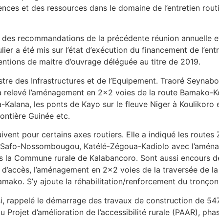
ences et des ressources dans le domaine de l’entretien routi
ution des recommandations de la précédente réunion annuelle e
ier a été mis sur l’état d’exécution du financement de l’ent
entions de maitre d’ouvrage déléguée au titre de 2019.
nistre des Infrastructures et de l’Equipement. Traoré Seynabo
 a relevé l’aménagement en 2×2 voies de la route Bamako-Ko
Kalana, les ponts de Kayo sur le fleuve Niger à Koulikoro et 
ontière Guinée etc.
uivent pour certains axes routiers. Elle a indiqué les rout
ji-Safo-Nossombougou, Katélé-Zégoua-Kadiolo avec l’amén
ans la Commune rurale de Kalabancoro. Sont aussi encours d
 d’accès, l’aménagement en 2×2 voies de la traversée de la
mako. S’y ajoute la réhabilitation/renforcement du tronçon
i, rappelé le démarrage des travaux de construction de 547
u Projet d’amélioration de l’accessibilité rurale (PAAR), ph