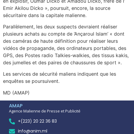
en explosif, Oumar Dicko et Amadou Dicko, frère de l’
Emir Akilou Dicko », poursuit, encore, la source
sécuritaire dans la capitale malienne.
Parallèlement, les deux suspects devraient réaliser
plusieurs achats au compte de ‘Ançaroul Islam’ « dont
des caméras de haute définition pour réaliser leurs
vidéos de propagande, des ordinateurs portables, des
GPS, des Postes radio Talkies-walkies, des tissus kakis,
des jumelles et des paires de chaussures de sport ».
Les services de sécurité maliens indiquent que les
enquêtes se poursuivent.
MD (AMAP)
AMAP
Agence Malienne de Presse et Publicité
+(223) 20 22 36 83
info@anim.ml