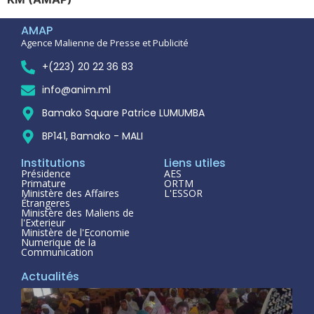
AMAP
Agence Malienne de Presse et Publicité
+(223) 20 22 36 83
info@anim.ml
Bamako Square Patrice LUMUMBA
BP141, Bamako - MALI
Institutions
Liens utiles
Présidence
AES
Primature
ORTM
Ministère des Affaires
L'ESSOR
Étrangeres
Ministère des Maliens de
l'Exterieur
Ministère de l'Economie
Numerique de la
Communication
Actualités