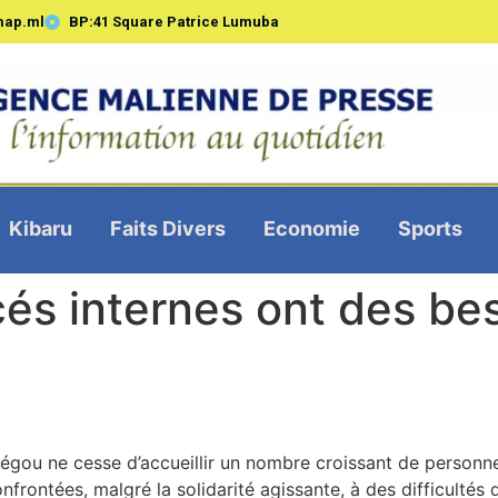
map.ml
BP:41 Square Patrice Lumuba
Kibaru
Faits Divers
Economie
Sports
cés internes ont des bes
égou ne cesse d’accueillir un nombre croissant de personn
onfrontées, malgré la solidarité agissante, à des difficultés