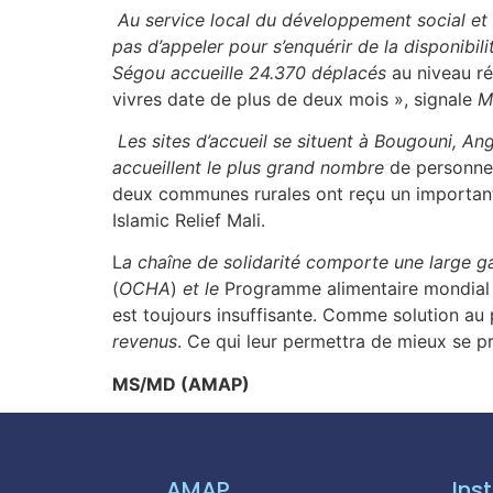
Au service local du développement social et 
pas d’appeler pour s’enquérir de la disponibil
Ségou accueille 24.370 déplacés
au niveau ré
vivres date de plus de deux mois », signale
M
Les sites d’accueil se situent à Bougouni, 
accueillent le plus grand nombre
de personne
deux communes rurales ont reçu un important
Islamic Relief Mali.
L
a
chaîne de solidarité comporte une large 
(
OCHA
)
et le
Programme alimentaire mondial 
est toujours insuffisante. Comme solution au
revenus
. Ce qui leur permettra de mieux se p
M
S/MD (
AMAP)
AMAP
Inst