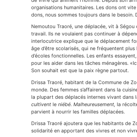
organisations humanitaires. Les dons ont vite
dons, nous sommes toujours dans le besoin. De
Nemoutou Traoré, une déplacée, vit à Ségou de
travail. Ils ne voulaient pas continuer à dépe
interlocutrice explique que le déplacement f
âge d’être scolarisés, qui ne fréquentent plu
d’écoles fonctionnelles. Les enfants essayent,
pour les aider dans les tâches ménagères. «Ic
Son souhait est que la paix règne partout.
Drissa Traoré, habitant de la Commune de Zog
monde. Des femmes s’affairent dans la cuisine.
la plupart des déplacés internes vivant dans l
cultivent
le
niébé. Malheureusement
,
la récol
parvient à nourrir les familles déplacées.
Drissa Traoré ajoutera que les habitants de Z
solidarité en apportant des vivres et non vi