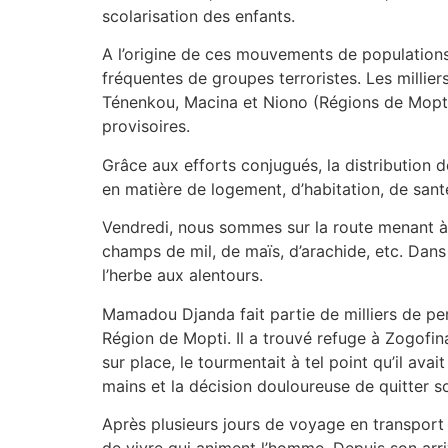
scolarisation des enfants.
A l’origine de ces mouvements de populations, 
fréquentes de groupes terroristes. Les millie
Ténenkou, Macina et Niono (Régions de Mopti 
provisoires.
Grâce aux efforts conjugués, la distribution d
en matière de logement, d’habitation, de santé,
Vendredi, nous sommes sur la route menant 
champs de mil, de maïs, d’arachide, etc. Dans
l’herbe aux alentours.
Mamadou Djanda fait partie de milliers de p
Région de Mopti. Il a trouvé refuge à Zogofin
sur place, le tourmentait à tel point qu’il ava
mains et la décision douloureuse de quitter so
Après plusieurs jours de voyage en transport 
de vivre qui animent l’homme. Depuis son arriv