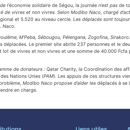
de l’
économie
solidaire
de Ségou, la journée
n’est pas
de t
ité de vivres et non vivres. Selon Modibo Naco, chargé d’act
gional et 5.520 au niveau cercle
. Les déplacés sont toujou
. Naco
.
Angoulême, M’Peba, Sébougou, Pélengana, Zogofina, Sirakoro
s déplacées. Le premier site abrite 237 personnes et le d
 lot de vivres et non vivres et une somme de 40.000 Fcfa 
gamme de donateurs :
Qatar Charity
,
la
Coordination des aff
des Nations Unies (
PAM
). Les appuis de ces structures vie
 problème,
Modibo Naco propose d’aider les
déplacés à se 
rendre en charge.
itutions
Liens utiles