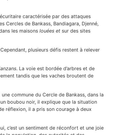
sécuritaire caractérisée par des attaques
 des Cercles de Bankass, Bandiagara, Djenné,
 dans les maisons
louées
et
sur des sites
 Cependant, plusieurs défis restent à relever
lanzans
. La voie est bordée d’arbres et de
brement tandis que les vaches broutent de
u, une commune du Cercle de Bankass, dans la
un boubou noir, il explique que la situation
de réflexion, il a pris son courage à deux
i, c’est un sentiment de réconfort et une joie
de la population, des autorités et des