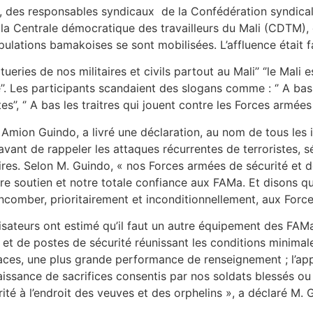
e, des responsables syndicaux de la Confédération syndicale
 la Centrale démocratique des travailleurs du Mali (CDTM), d
ulations bamakoises se sont mobilisées. L’affluence était fa
tueries de nos militaires et civils partout au Mali’’ ‘’le Mali e
’’. Les participants scandaient des slogans comme : ‘’ A bas 
stes’’, ‘’ A bas les traitres qui jouent contre les Forces armées
ion Guindo, a livré une déclaration, au nom de tous les init
avant de rappeler les attaques récurrentes de terroristes,
taires. Selon M. Guindo, « nos Forces armées de sécurité et
otre soutien et notre totale confiance aux FAMa. Et disons qu
ncomber, prioritairement et inconditionnellement, aux Force
nisateurs ont estimé qu’il faut un autre équipement des FAMa
t de postes de sécurité réunissant les conditions minimales 
aces, une plus grande performance de renseignement ; l’appl
connaissance de sacrifices consentis par nos soldats blessé
ité à l’endroit des veuves et des orphelins », a déclaré M. 