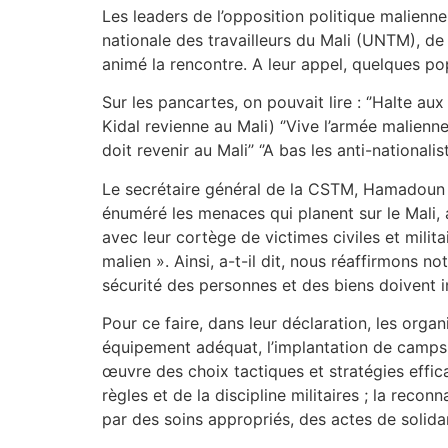
Les leaders de l’opposition politique malienn
nationale des travailleurs du Mali (UNTM), de
animé la rencontre. A leur appel, quelques pop
Sur les pancartes, on pouvait lire : ‘’Halte aux 
Kidal revienne au Mali) ‘’Vive l’armée malienne
doit revenir au Mali’’ ‘’A bas les anti-nationali
Le secrétaire général de la CSTM, Hamadoun Am
énuméré les menaces qui planent sur le Mali, 
avec leur cortège de victimes civiles et mili
malien ». Ainsi, a-t-il dit, nous réaffirmons n
sécurité des personnes et des biens doivent i
Pour ce faire, dans leur déclaration, les orga
équipement adéquat, l’implantation de camps e
œuvre des choix tactiques et stratégies effic
règles et de la discipline militaires ; la re
par des soins appropriés, des actes de solidar