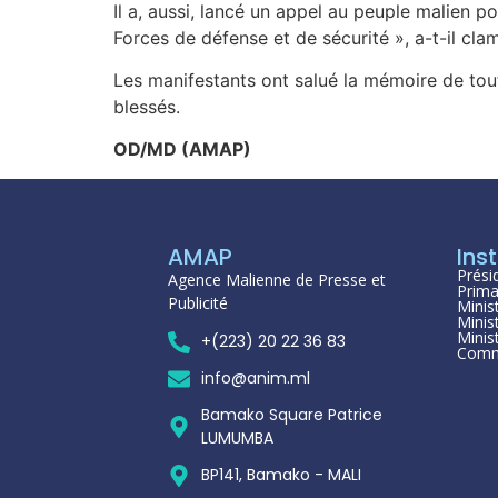
Il a, aussi, lancé un appel au peuple malien po
Forces de défense et de sécurité », a-t-il cla
Les manifestants ont salué la mémoire de tou
blessés.
OD/MD (AMAP)
AMAP
Inst
Prési
Agence Malienne de Presse et
Prima
Publicité
Minis
Minis
Minis
+(223) 20 22 36 83
Comm
info@anim.ml
Bamako Square Patrice
LUMUMBA
BP141, Bamako - MALI