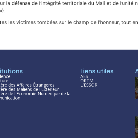
ur la défense de l’intégrité territoriale du Mali et de l’unit
mé.
tes les victimes tombées sur le champ de l’honneur, tout e
itutions
Liens utiles
dence
AES
ture
ORTM
tère des Affaires Étrangeres
L'ESSOR
tère des Maliens de l'Exterieur
tère de l'Economie Numerique de la
unication