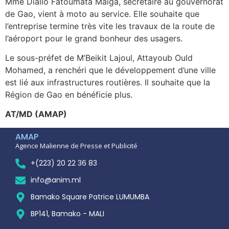
Mme Diallo Fatoumata Maiga, secrétaire au gouvernorat
de Gao, vient à moto au service. Elle souhaite que
l’entreprise termine très vite les travaux de la route de
l’aéroport pour le grand bonheur des usagers.
Le sous-préfet de M’Beikit Lajoul, Attayoub Ould
Mohamed, a renchéri que le développement d’une ville
est lié aux infrastructures routières. Il souhaite que la
Région de Gao en bénéficie plus.
AT/MD (AMAP)
AMAP
Agence Malienne de Presse et Publicité
+(223) 20 22 36 83
info@anim.ml
Bamako Square Patrice LUMUMBA
BP141, Bamako - MALI