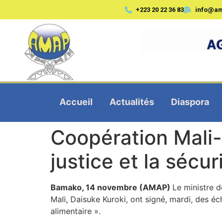
+223 20 22 36 83
info@a
Accueil
Actualités
Diaspora
Coopération Mali-J
justice et la sécur
Bamako, 14 novembre (AMAP)
Le ministre d
Mali, Daisuke Kuroki, ont signé, mardi, des
alimentaire ».