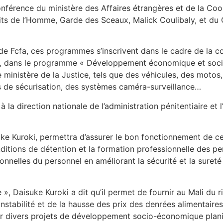
onférence du ministère des Affaires étrangères et de la Coop
its de l’Homme, Garde des Sceaux, Malick Coulibaly, et du 
s de Fcfa, ces programmes s’inscrivent dans le cadre de la 
, dans le programme « Développement économique et social
le ministère de la Justice, tels que des véhicules, des mot
s de sécurisation, des systèmes caméra-surveillance…
a direction nationale de l’administration pénitentiaire et l
ke Kuroki, permettra d’assurer le bon fonctionnement de ce
itions de détention et la formation professionnelle des per
onnelles du personnel en améliorant la sécurité et la sureté
, Daisuke Kuroki a dit qu’il permet de fournir au Mali du ri
instabilité et de la hausse des prix des denrées alimentaire
r divers projets de développement socio-économique planifi