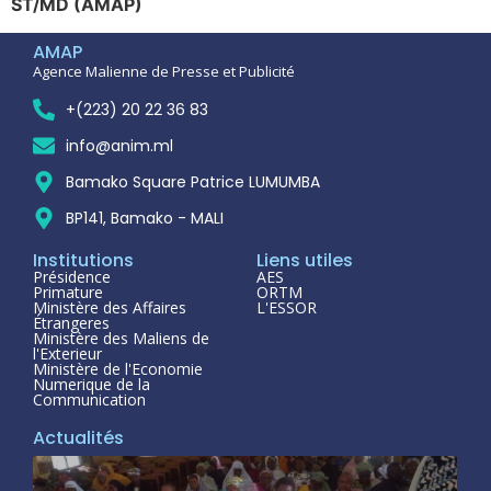
ST/MD (AMAP)
AMAP
Agence Malienne de Presse et Publicité
+(223) 20 22 36 83
info@anim.ml
Bamako Square Patrice LUMUMBA
BP141, Bamako - MALI
Institutions
Liens utiles
Présidence
AES
Primature
ORTM
Ministère des Affaires
L'ESSOR
Étrangeres
Ministère des Maliens de
l'Exterieur
Ministère de l'Economie
Numerique de la
Communication
Actualités