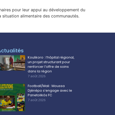
enaires pour leur appui au développement du
la situation alimentaire des communautés.
Actualités
Koulikoro : l’hôpital régional,
un projet structurant pour
renforcer l’offre de soins
dans la région
7 août 2026
Football/Mali : Moussa
Djénépo s’engage avec le
Panetolikós FC
7 août 2026