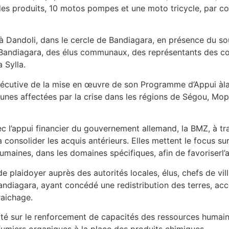
n des produits, 10 motos pompes et une moto tricycle, par c
à Dandoli, dans le cercle de Bandiagara, en présence du s
 Bandiagara, des élus communaux, des représentants des co
 Sylla.
sécutive de la mise en œuvre de son Programme d’Appui à
l
unes affectées par la crise dans les régions de Ségou, Mo
c l’appui financier du gouvernement allemand, la BMZ, à tra
consolider les acquis antérieurs. Elles mettent le focus sur
maines, dans les domaines spécifiques, afin de favoriserl’
s de plaidoyer auprès des autorités locales, élus, chefs de v
andiagara, ayant concédé une redistribution des terres, ac
raichage.
orté sur le renforcement de capacités des ressources humain
fumiers organiques à la place des produits chimiques.