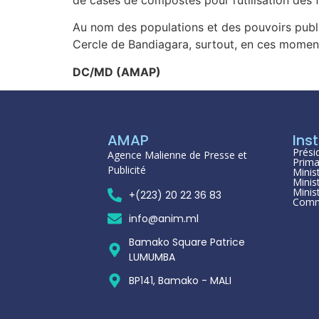
Au nom des populations et des pouvoirs publi
Cercle de Bandiagara, surtout, en ces moments
DC/MD (AMAP)
AMAP
Inst
Prési
Agence Malienne de Presse et
Prima
Publicité
Minis
Minis
Minis
+(223) 20 22 36 83
Comm
info@anim.ml
Bamako Square Patrice
LUMUMBA
BP141, Bamako - MALI