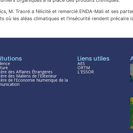
cs, M. Traoré a félicité et remercié ENDA-Mali et ses part
 où les aléas climatiques et l’insécurité rendent précaire 
itutions
Liens utiles
dence
AES
ture
ORTM
tère des Affaires Étrangeres
L'ESSOR
tère des Maliens de l'Exterieur
tère de l'Economie Numerique de la
unication