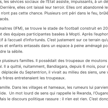
, les sévices sociaux de l’Etat assiste, impuissants, à un 
Derrière, elles ont laissé leur terroir. Elles ont abandonné l
 n’ont pas cette chance. Plusieurs ont péri dans le feu, brû
acés.
 maitres (IFM), se trouve le stade de football construit en 2
t des équipes participantes basées à Mopti. Après l’euphori
rtif à l’accueil d’infortunés. C’est justement sur ce terrain
et enfants entassés dans un espace à peine aménagé pour 
dre la sébile.
e plusieurs familles. Il possédait des troupeaux de mouton
l. Il a quitté, nuitamment, Bandiagara, depuis 6 mois, pour 
 déplacée du Septentrion, il vivait au milieu des siens, une
s frères entretenaient les troupeaux.
 famille. Dans les villages et hameaux, les rumeurs lui parv
cide. Un mot lourd de sens qui rappelle le Rwanda, l’Ouga
ais le discours politique rassure : il n’en est rien. C’est d