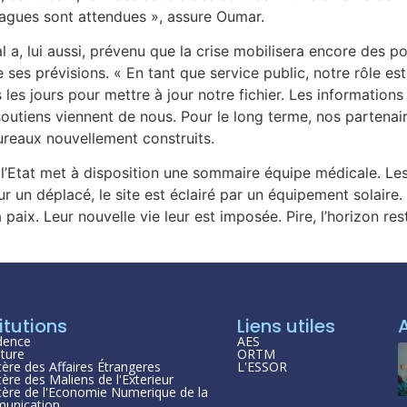
vagues sont attendues », assure Oumar.
a, lui aussi, prévenu que la crise mobilisera encore des pop
ses prévisions. « En tant que service public, notre rôle est
s les jours pour mettre à jour notre fichier. Les informatio
outiens viennent de nous. Pour le long terme, nos partenaire
ureaux nouvellement construits.
re, l’Etat met à disposition une sommaire équipe médicale. L
un déplacé, le site est éclairé par un équipement solaire. D
 paix. Leur nouvelle vie leur est imposée. Pire, l’horizon r
itutions
Liens utiles
dence
AES
ture
ORTM
tère des Affaires Étrangeres
L'ESSOR
tère des Maliens de l'Exterieur
tère de l'Economie Numerique de la
unication