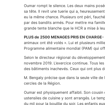
Oumar rompt le silence. Les deux mains posée
sa tête. Il revit une tuerie qui a, heureusem
eu la même chance. Plusieurs ont péri, fauchés
par des bandits armés. Pour mettre ma famille 
grande tente blanche que le HCR a mise à leur d
PLUS de 2500
MENAGES PRIS EN CHARGE
–
animaux ont été volés ». Lui et plusieurs mill
Programme alimentaire mondial (PAM) qui of
Selon le directeur régional du développement 
novembre 2019. L’exercice continue. Tous les 
des bâtiments inachevés. Ceux qui ont plus de
M. Bengaly précise que dans la seule ville d
cercles de la Région.
Oumar est physiquement affaibli. Son cousin q
ustensiles de cuisine y sont arrangés. Le temp
du mil pour la bouillie du soir. Les enfants e