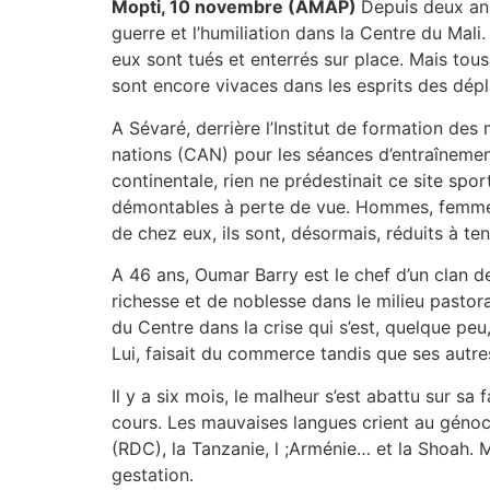
Mopti, 10 novembre (AMAP)
Depuis deux ans
guerre et l’humiliation dans la Centre du Mali. 
eux sont tués et enterrés sur place. Mais tous
sont encore vivaces dans les esprits des dépl
A Sévaré, derrière l’Institut de formation des
nations (CAN) pour les séances d’entraînemen
continentale, rien ne prédestinait ce site spo
démontables à perte de vue. Hommes, femmes 
de chez eux, ils sont, désormais, réduits à ten
A 46 ans, Oumar Barry est le chef d’un clan d
richesse et de noblesse dans le milieu pastora
du Centre dans la crise qui s’est, quelque peu,
Lui, faisait du commerce tandis que ses autre
Il y a six mois, le malheur s’est abattu sur sa
cours. Les mauvaises langues crient au géno
(RDC), la Tanzanie, l ;Arménie… et la Shoah. M
gestation.