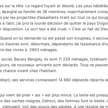
s sur la tête. Le regard fuyant et désolé. Les yeux hébété
ent, épargné sa famille de 36 membres, majoritairement comp
 par les projectiles d’assaillants tirant sur tout ce qui bo
à l’abri, j’ai pris la lourde décision de quitter le pays Do
isposition. Le sort leur a été cruel. « C’est un fait de Dieu
 Quand on lui demande où est passé son troupeau, il secoue 
iers d’autres sont, désormais, dépendants de l’assistance d’
fre des vivres à 2663 ménages.
social, Bacary Bengaly, ils sont 11 228 ménages, totalisant
jours, de nouveaux arrivants sont déclarés. Tous ne peuvent
 chance vivent chez l’habitant.
e Mopti, ses services connaissent 14 880 déplacés répartis 
ui vient de prier « asr » est plus mince. La tente est pres
s des vaches maigres. Dehors, des femmes font la sieste. Un
ux, s’amusent, loin des soucis des adultes. A une dizaine de 