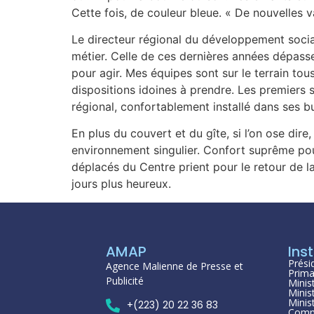
Cette fois, de couleur bleue. « De nouvelles 
Le directeur régional du développement social 
métier. Celle de ces dernières années dépasse 
pour agir. Mes équipes sont sur le terrain tou
dispositions idoines à prendre. Les premiers s
régional, confortablement installé dans ses b
En plus du couvert et du gîte, si l’on ose di
environnement singulier. Confort suprême pour 
déplacés du Centre prient pour le retour de la
jours plus heureux.
AMAP
Inst
Prési
Agence Malienne de Presse et
Prima
Publicité
Minis
Minis
Minis
+(223) 20 22 36 83
Comm