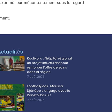
 exprimé leur mécontentement sous le regard
ement.
Actualités
Koulikoro : l’hôpital régional,
un projet structurant pour
renforcer l’offre de soins
dans la région
7 août 2026
Football/Mali : Moussa
Djénépo s’engage avec le
Panetolikós FC
7 août 2026