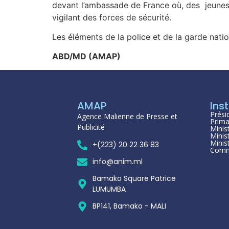
devant l’ambassade de France où, des jeunes 
vigilant des forces de sécurité.
Les éléments de la police et de la garde natio
ABD/MD (AMAP)
AMAP
Inst
Prési
Agence Malienne de Presse et
Prima
Publicité
Minis
Minis
Minis
+(223) 20 22 36 83
Comm
info@anim.ml
Bamako Square Patrice
LUMUMBA
BP141, Bamako - MALI