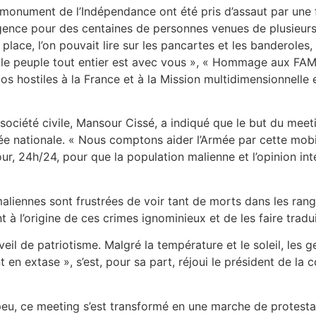
onument de l’Indépendance ont été pris d’assaut par une fo
ence pour des centaines de personnes venues de plusieurs 
place, l’on pouvait lire sur les pancartes et les banderoles
 le peuple tout entier est avec vous », « Hommage aux FAM
os hostiles à la France et à la Mission multidimensionnelle 
 société civile, Mansour Cissé, a indiqué que le but du meet
rmée nationale. « Nous comptons aider l’Armée par cette mob
our, 24h/24, pour que la population malienne et l’opinion int
liennes sont frustrées de voir tant de morts dans les rangs 
à l’origine de ces crimes ignominieux et de les faire tradui
eil de patriotisme. Malgré la température et le soleil, les gen
t en extase », s’est, pour sa part, réjoui le président de l
 peu, ce meeting s’est transformé en une marche de protesta