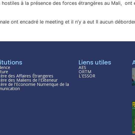
hostiles à la présence des forces étrangères au Mali, ont
nale ont encadré le meeting et il n’y a eut Il aucun débord
itutions
Liens utiles
dence
AES
ture
ORTM
tère des Affaires Étrangeres
L'ESSOR
tère des Maliens de l'Exterieur
tère de l'Economie Numerique de la
unication