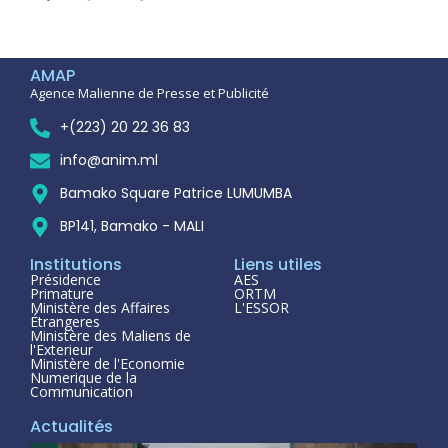
AMAP
Agence Malienne de Presse et Publicité
+(223) 20 22 36 83
info@anim.ml
Bamako Square Patrice LUMUMBA
BP141, Bamako - MALI
Institutions
Liens utiles
Présidence
AES
Primature
ORTM
Ministère des Affaires
L'ESSOR
Étrangeres
Ministère des Maliens de
l'Exterieur
Ministère de l'Economie
Numerique de la
Communication
Actualités