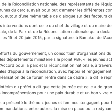
 de la Réconciliation nationale, des représentants de l’équi
nes du cercle, avait pour but d’amener les différentes com
 autour d’une même table de dialogue sur des facteurs de
s interventions dont celle du chef du village et du maire 
le, de la Paix et de la Réconciliation nationale qui a décla
 les 15 et 20 juin 2015, par la signature, à Bamako, de l’Acc
es efforts du gouvernement, un consortium d’organisations
es départements ministériels le projet PBF, « les jeunes act
l’Accord pour la paix et la réconciliation nationale, à travers
ales d’appui à la réconciliation, avec l’appui et l’engagem
 réalisation de ce forum rentre dans ce cadre », a dit le rep
’intérim du préfet a dit que cette journée est celle « de gr
les incompréhensions pour une paix durable et un bon vivre 
 a présenté le thème « jeunes et femmes s’engagent pour la 
ommandations, entre autres, la mise en place ou la redynami