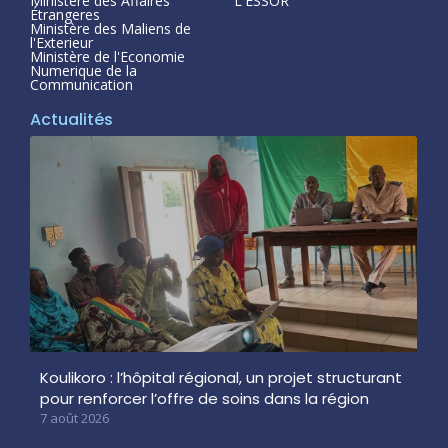
Ministère des Affaires
L'ESSOR
Étrangeres
Ministère des Maliens de
l'Exterieur
Ministère de l'Economie
Numerique de la
Communication
Actualités
Koulikoro : l’hôpital régional, un projet structurant
pour renforcer l’offre de soins dans la région
7 août 2026