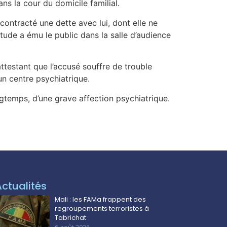
ans la cour du domicile familial.
 contracté une dette avec lui, dont elle ne
itude a ému le public dans la salle d’audience
ttestant que l’accusé souffre de trouble
 un centre psychiatrique.
ngtemps, d’une grave affection psychiatrique.
Actualités
Mali : les FAMa frappent des
regroupements terroristes à
Tabrichat
6 août 2026