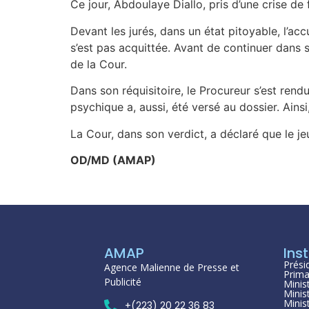
Ce jour, Abdoulaye Diallo, pris d’une crise de 
Devant les jurés, dans un état pitoyable, l’acc
s’est pas acquittée. Avant de continuer dans se
de la Cour.
Dans son réquisitoire, le Procureur s’est ren
psychique a, aussi, été versé au dossier. Ainsi
La Cour, dans son verdict, a déclaré que le j
OD/MD (AMAP)
AMAP
Inst
Prési
Agence Malienne de Presse et
Prima
Publicité
Minis
Minis
Minis
+(223) 20 22 36 83