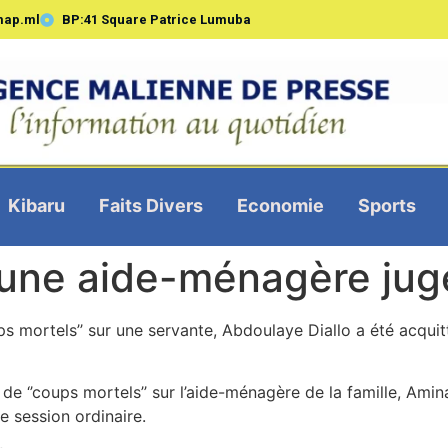
map.ml
BP:41 Square Patrice Lumuba
Kibaru
Faits Divers
Economie
Sports
jeune aide-ménagère ju
ps mortels’’ sur une servante, Abdoulaye Diallo a été acquit
 de ‘’coups mortels’’ sur l’aide-ménagère de la famille, Amin
 session ordinaire.