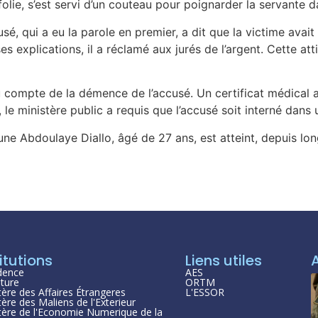
folie, s’est servi d’un couteau pour poignarder la servante d
usé, qui a eu la parole en premier, a dit que la victime avait
s explications, il a réclamé aux jurés de l’argent. Cette att
du compte de la démence de l’accusé. Un certificat médical a
, le ministère public a requis que l’accusé soit interné dans
eune Abdoulaye Diallo, âgé de 27 ans, est atteint, depuis lo
itutions
Liens utiles
dence
AES
ture
ORTM
tère des Affaires Étrangeres
L'ESSOR
tère des Maliens de l'Exterieur
tère de l'Economie Numerique de la