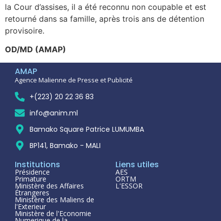
la Cour d’assises, il a été reconnu non coupable et est
retourné dans sa famille, après trois ans de détention
provisoire.
OD/MD (AMAP)
AMAP
Agence Malienne de Presse et Publicité
+(223) 20 22 36 83
info@anim.ml
Bamako Square Patrice LUMUMBA
BP141, Bamako - MALI
Institutions
Liens utiles
Présidence
AES
Primature
ORTM
Ministère des Affaires
L'ESSOR
Étrangeres
Ministère des Maliens de
l'Exterieur
Ministère de l'Economie
Numerique de la