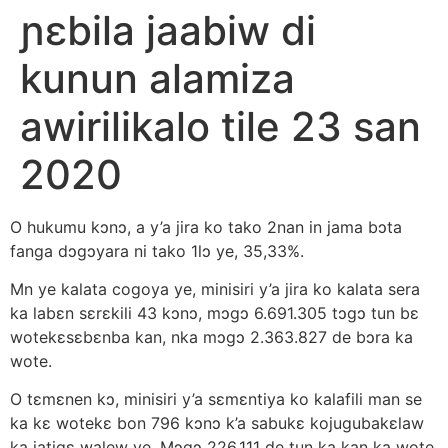
ɲɛbila jaabiw di
kunun alamiza
awirilikalo tile 23 san
2020
O hukumu kɔnɔ, a y’a jira ko tako 2nan in jama bɔta
fanga dɔgɔyara ni tako 1lɔ ye, 35,33%.
Mn ye kalata cogoya ye, minisiri y’a jira ko kalata sera
ka labɛn sɛrɛkili 43 kɔnɔ, mɔgɔ 6.691.305 tɔgɔ tun bɛ
wotekɛsɛbɛnba kan, nka mɔgɔ 2.363.827 de bɔra ka
wote.
O tɛmɛnen kɔ, minisiri y’a sɛmɛntiya ko kalafili man se
ka kɛ wotekɛ bon 796 kɔnɔ k’a sabukɛ kojugubakɛlaw
ka jatigɛ walew ye. Mɔgɔ 226.111 de tun ka kan ka wote