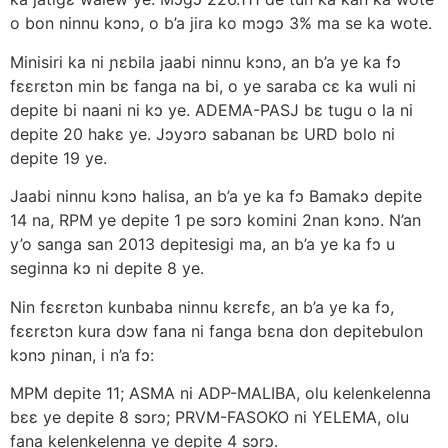
o bon ninnu kɔnɔ, o b’a jira ko mɔgɔ 3% ma se ka wote.
Minisiri ka ni ɲɛbila jaabi ninnu kɔnɔ, an b’a ye ka fɔ
fɛɛrɛtɔn min bɛ fanga na bi, o ye saraba cɛ ka wuli ni
depite bi naani ni kɔ ye. ADEMA-PASJ bɛ tugu o la ni
depite 20 hakɛ ye. Jɔyɔrɔ sabanan bɛ URD bolo ni
depite 19 ye.
Jaabi ninnu kɔnɔ halisa, an b’a ye ka fɔ Bamakɔ depite
14 na, RPM ye depite 1 pe sɔrɔ komini 2nan kɔnɔ. N’an
y’o sanga san 2013 depitesigi ma, an b’a ye ka fɔ u
seginna kɔ ni depite 8 ye.
Nin fɛɛrɛtɔn kunbaba ninnu kɛrɛfɛ, an b’a ye ka fɔ,
fɛɛrɛtɔn kura dɔw fana ni fanga bɛna don depitebulon
kɔnɔ ɲinan, i n’a fɔ:
MPM depite 11; ASMA ni ADP-MALIBA, olu kelenkelenna
bɛɛ ye depite 8 sɔrɔ; PRVM-FASOKO ni YELEMA, olu
fana kelenkelenna ye depite 4 sɔrɔ.