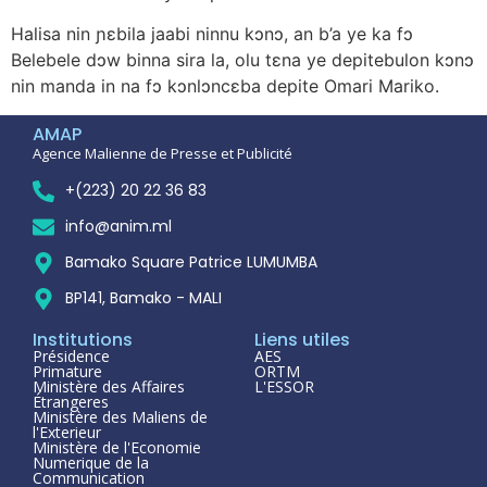
Halisa nin ɲɛbila jaabi ninnu kɔnɔ, an b’a ye ka fɔ
Belebele dɔw binna sira la, olu tɛna ye depitebulon kɔnɔ
nin manda in na fɔ kɔnlɔncɛba depite Omari Mariko.
AMAP
Agence Malienne de Presse et Publicité
+(223) 20 22 36 83
info@anim.ml
Bamako Square Patrice LUMUMBA
BP141, Bamako - MALI
Institutions
Liens utiles
Présidence
AES
Primature
ORTM
Ministère des Affaires
L'ESSOR
Étrangeres
Ministère des Maliens de
l'Exterieur
Ministère de l'Economie
Numerique de la
Communication