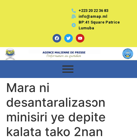
+223 20 22 36 83
info@amap.ml
BP:41 Square Patrice
Lumuba
Mara ni
desantaralizasɔn
minisiri ye depite
kalata tako 2nan