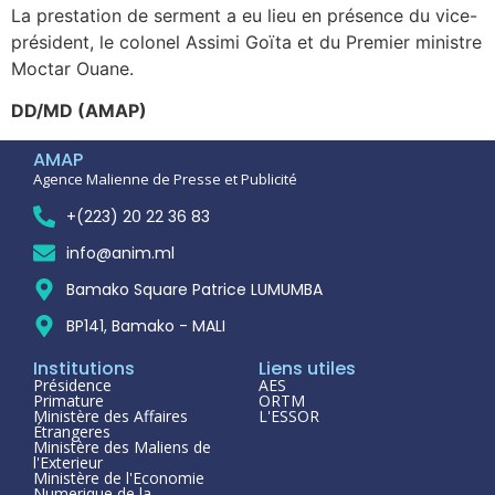
La prestation de serment a eu lieu en présence du vice-
président, le colonel Assimi Goïta et du Premier ministre
Moctar Ouane.
DD/MD (AMAP)
AMAP
Agence Malienne de Presse et Publicité
+(223) 20 22 36 83
info@anim.ml
Bamako Square Patrice LUMUMBA
BP141, Bamako - MALI
Institutions
Liens utiles
Présidence
AES
Primature
ORTM
Ministère des Affaires
L'ESSOR
Étrangeres
Ministère des Maliens de
l'Exterieur
Ministère de l'Economie
Numerique de la