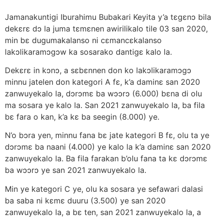
Jamanakuntigi Iburahimu Bubakari Keyita y’a tɛgɛnɔ bila
dekɛrɛ dɔ la juma tɛmɛnen awirilikalo tile 03 san 2020,
min bɛ dugumakalanso ni cɛmancɛkalanso
lakɔlikaramɔgɔw ka sosarako dantigɛ kalo la.
Dekɛrɛ in kɔnɔ, a sɛbɛnnen don ko lakɔlikaramɔgɔ
minnu jatelen don kategori A fɛ, k’a daminɛ san 2020
zanwuyekalo la, dɔrɔmɛ ba wɔɔrɔ (6.000) bɛna di olu
ma sosara ye kalo la. San 2021 zanwuyekalo la, ba fila
bɛ fara o kan, k’a kɛ ba seegin (8.000) ye.
N’o bɔra yen, minnu fana bɛ jate kategori B fɛ, olu ta ye
dɔrɔmɛ ba naani (4.000) ye kalo la k’a daminɛ san 2020
zanwuyekalo la. Ba fila farakan b’olu fana ta kɛ dɔrɔmɛ
ba wɔɔrɔ ye san 2021 zanwuyekalo la.
Min ye kategori C ye, olu ka sosara ye sefawari dalasi
ba saba ni kɛmɛ duuru (3.500) ye san 2020
zanwuyekalo la, a bɛ ten, san 2021 zanwuyekalo la, a