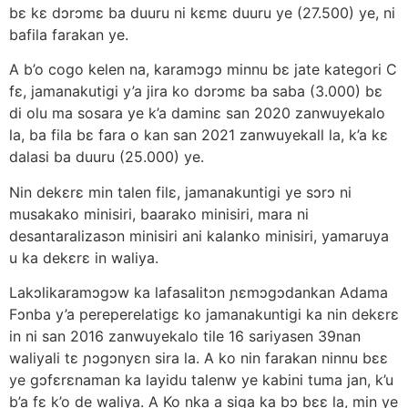
bɛ kɛ dɔrɔmɛ ba duuru ni kɛmɛ duuru ye (27.500) ye, ni
bafila farakan ye.
A b’o cogo kelen na, karamɔgɔ minnu bɛ jate kategori C
fɛ, jamanakutigi y’a jira ko dɔrɔmɛ ba saba (3.000) bɛ
di olu ma sosara ye k’a daminɛ san 2020 zanwuyekalo
la, ba fila bɛ fara o kan san 2021 zanwuyekall la, k’a kɛ
dalasi ba duuru (25.000) ye.
Nin dekɛrɛ min talen filɛ, jamanakuntigi ye sɔrɔ ni
musakako minisiri, baarako minisiri, mara ni
desantaralizasɔn minisiri ani kalanko minisiri, yamaruya
u ka dekɛrɛ in waliya.
Lakɔlikaramɔgɔw ka lafasalitɔn ɲɛmɔgɔdankan Adama
Fɔnba y’a pereperelatigɛ ko jamanakuntigi ka nin dekɛrɛ
in ni san 2016 zanwuyekalo tile 16 sariyasen 39nan
waliyali tɛ ɲɔgɔnyɛn sira la. A ko nin farakan ninnu bɛɛ
ye gɔfɛrɛnaman ka layidu talenw ye kabini tuma jan, k’u
b’a fɛ k’o de waliya. A Ko nka a siga ka bɔ bɛɛ la, min ye