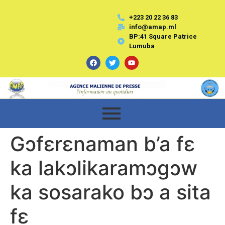
+223 20 22 36 83
info@amap.ml
BP:41 Square Patrice
Lumuba
Gɔfɛrɛnaman b’a fɛ
ka lakɔlikaramɔgɔw
ka sosarako bɔ a sita
fɛ