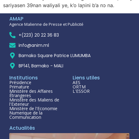
sariyasen 39nan waliyali ye, k’o laɲini b’a nɔ na.
AMAP
Agence Malienne de Presse et Publicité
+(223) 20 22 36 83
info@anim.ml
Bamako Square Patrice LUMUMBA
BP141, Bamako - MALI
Institutions
Liens utiles
Présidence
AES
Primature
ORTM
Ministère des Affaires
L'ESSOR
Étrangeres
Ministère des Maliens de
l'Exterieur
Ministère de l'Economie
Numerique de la
Communication
Actualités