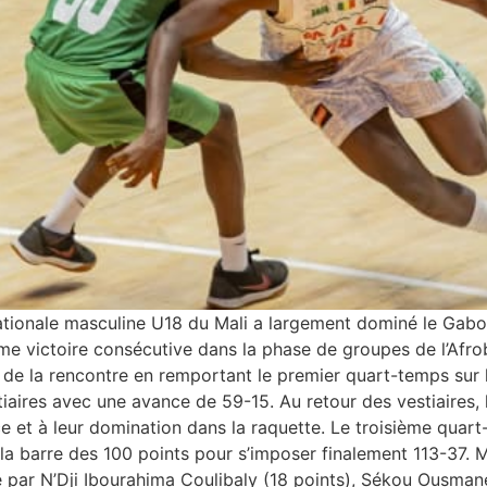
tionale masculine U18 du Mali a largement dominé le Gabon
ième victoire consécutive dans la phase de groupes de l’Afro
de la rencontre en remportant le premier quart-temps sur l
iaires avec une avance de 59-15. Au retour des vestiaires, 
ce et à leur domination dans la raquette. Le troisième quar
r la barre des 100 points pour s’imposer finalement 113-37
ulé par N’Dji Ibourahima Coulibaly (18 points), Sékou Ousma