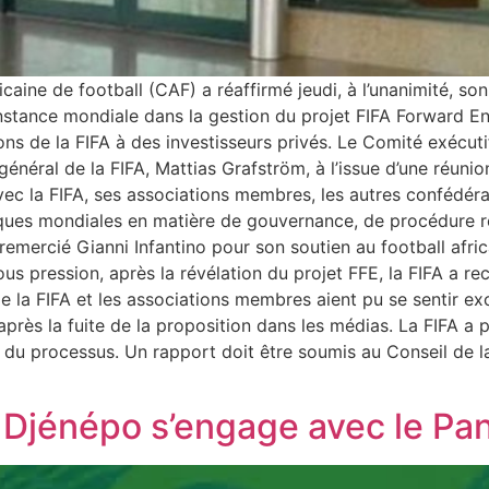
ine de football (CAF) a réaffirmé jeudi, à l’unanimité, son 
’instance mondiale dans la gestion du projet FIFA Forward E
ns de la FIFA à des investisseurs privés. Le Comité exécuti
 général de la FIFA, Mattias Grafström, à l’issue d’une réun
ec la FIFA, ses associations membres, les autres confédérat
iques mondiales en matière de gouvernance, de procédure ré
mercié Gianni Infantino pour son soutien au football africa
s pression, après la révélation du projet FFE, la FIFA a re
e la FIFA et les associations membres aient pu se sentir ex
rès la fuite de la proposition dans les médias. La FIFA a 
 processus. Un rapport doit être soumis au Conseil de la 
 Djénépo s’engage avec le Pa