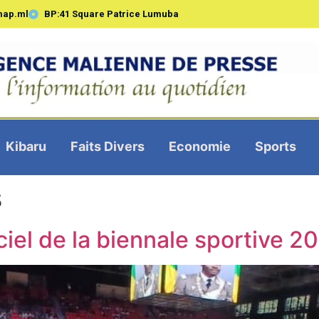
map.ml
BP:41 Square Patrice Lumuba
Kibaru
Faits Divers
Economie
Sports
s
iel de la biennale sportive 2