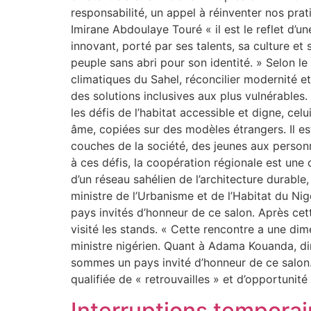
responsabilité, un appel à réinventer nos prat
Imirane Abdoulaye Touré « il est le reflet d’un
innovant, porté par ses talents, sa culture e
peuple sans abri pour son identité. » Selon le m
climatiques du Sahel, réconcilier modernité et
des solutions inclusives aux plus vulnérable
les défis de l’habitat accessible et digne, celu
âme, copiées sur des modèles étrangers. Il es
couches de la société, des jeunes aux personn
à ces défis, la coopération régionale est une c
d’un réseau sahélien de l’architecture durable
ministre de l’Urbanisme et de l’Habitat du N
pays invités d’honneur de ce salon. Après ce
visité les stands. « Cette rencontre a une di
ministre nigérien. Quant à Adama Kouanda, dir
sommes un pays invité d’honneur de ce salon. N
qualifiée de « retrouvailles » et d’opportu
Interruptions temporair