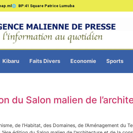
map.ml
BP:41 Square Patrice Lumuba
Kibaru
Faits Divers
Economie
Sports
ion du Salon malien de l’archit
isme, de l’Habitat, des Domaines, de l’Aménagement du Ter
a 1ère édition du Salon malien de l’architecture et de la co