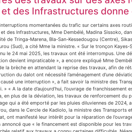
et des Infrastructures donne 
interruptions momentanées du trafic sur certains axes rou
s et des Infrastructures, Mme Dembélé, Madina Sissoko, dans
ocalité de Tringa-Marena, Bla-San-Kessedougou (Centre), S
rou (Sud), a cité Mme la ministre. « Sur le tronçon Kayes-
rvenu le 24 mai 2025, les travaux ont été interrompus. Une 
viation devient impraticable », a encore expliqué Mme Dembél
e la brèche en attendant la reprise des travaux, afin de réta
uction du dalot ont nécessité l’aménagement d’une déviatio
causé une interruption », a fait savoir la ministre des Trans
i. » « A la date d’aujourd’hui, l’ouvrage de franchissement e
en plus de la déviation, les travaux de renforcement du po
e qui a été emporté par les pluies diluviennes de 2024, a é
rou, dans le Cercle de Kadiolo, la ministre des Transports et
iat, ont manifesté leur intérêt pour la réparation de l’ouvra
a annoncé que « le financement est disponible pour les trav
és relatif aux travaux a connu certaines difficultés. Néanm