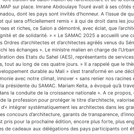
AMAP sur place. Imrane Abdoulaye Touré avait à ses côtés 
madou, dont les pays sont invités d’honneur. A l’issue de qua
et qui sera officiellement remis « à qui de droit dans les jou
es et riches, ce Salon a démontré, avec éclat, que l’archite
dignité et de solidarité. » « Le SAMAC 2025 a accueilli une c
des Ordres d’architectes et d’architectes agréés venus du Sén
ichi les échanges ». Le ministre malien en charge de l’Urba
ation des Etats du Sahel (AES), représentants de services 
, tout au long de ces quatre jours. » Il a rappelé que le th
veloppement durable au Mali » s’est transformé en une décl
monie avec notre climat, innover « sans renier nos racines 
, la présidente du SAMAC. Mariam Keita, a évoqué qu’à trav
 dans la conduite de la croissance nationale ». A ce propos, 
 de la profession pour protéger le titre d’architecte, valori
i, d’« intégrer systématiquement les architectes dans les gran
 des concours d’architecture, garants de transparence, d’inno
st pris pour la prochaine édition, encore plus forte, plus 
ses de cadeaux aux délégations des pays participants ont é