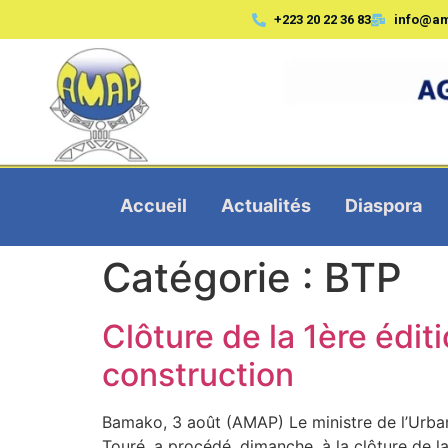
+223 20 22 36 83
info@a
Accueil
Actualités
Diaspora
Catégorie :
BTP
Clôture de la 1ère édit
construction
Bamako, 3 août (AMAP) Le ministre de l’Urban
Touré, a procédé, dimanche, à la clôture de l