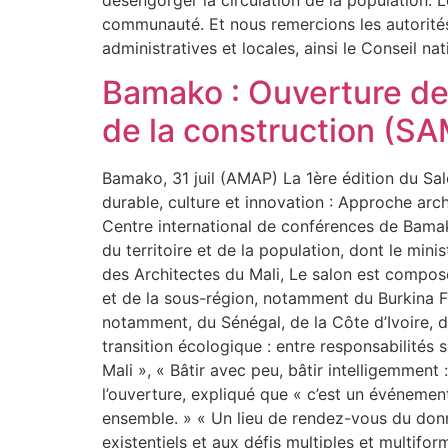
désengorger la circulation de la population.
communauté. Et nous remercions les autorités 
administratives et locales, ainsi le Consei
Bamako : Ouverture de l
de la construction (S
Bamako, 31 juil (AMAP) La 1ère édition du Salo
durable, culture et innovation : Approche ar
Centre international de conférences de Bamak
du territoire et de la population, dont le min
des Architectes du Mali, Le salon est composé
et de la sous-région, notamment du Burkina Fa
notamment, du Sénégal, de la Côte d’Ivoire, d
transition écologique : entre responsabilités 
Mali », « Bâtir avec peu, bâtir intelligemment 
l’ouverture, expliqué que « c’est un événement
ensemble. » « Un lieu de rendez-vous du donn
existentiels et aux défis multiples et multiform