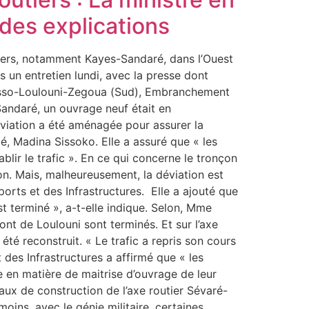
des explications
tiers, notamment Kayes-Sandaré, dans l’Ouest
 un entretien lundi, avec la presse dont
ikasso-Loulouni-Zegoua (Sud), Embranchement
Sandaré, un ouvrage neuf était en
déviation a été aménagée pour assurer la
é, Madina Sissoko. Elle a assuré que « les
blir le trafic ». En ce qui concerne le tronçon
n. Mais, malheureusement, la déviation est
ports et des Infrastructures. Elle a ajouté que
st terminé », a-t-elle indique. Selon, Mme
nt de Loulouni sont terminés. Et sur l’axe
té reconstruit. « Le trafic a repris son cours
 des Infrastructures a affirmé que « les
ge en matière de maitrise d’ouvrage de leur
aux de construction de l’axe routier Sévaré-
oins, avec le génie militaire, certaines