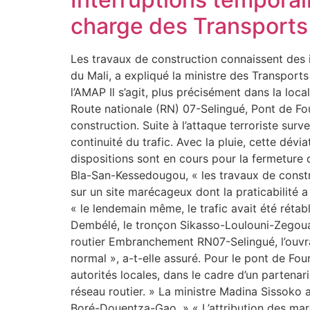
charge des Transports 
Les travaux de construction connaissent des 
du Mali, a expliqué la ministre des Transport
l’AMAP Il s’agit, plus précisément dans la l
Route nationale (RN) 07-Selingué, Pont de Fou
construction. Suite à l’attaque terroriste su
continuité du trafic. Avec la pluie, cette dé
dispositions sont en cours pour la fermeture d
Bla-San-Kessedougou, « les travaux de constr
sur un site marécageux dont la praticabilité a 
« le lendemain même, le trafic avait été rétabl
Dembélé, le tronçon Sikasso-Loulouni-Zegoua, 
routier Embranchement RN07-Selingué, l’ouvrag
normal », a-t-elle assuré. Pour le pont de Fou
autorités locales, dans le cadre d’un partenar
réseau routier. » La ministre Madina Sissoko 
Boré-Douentza-Gao. » « L’attribution des march