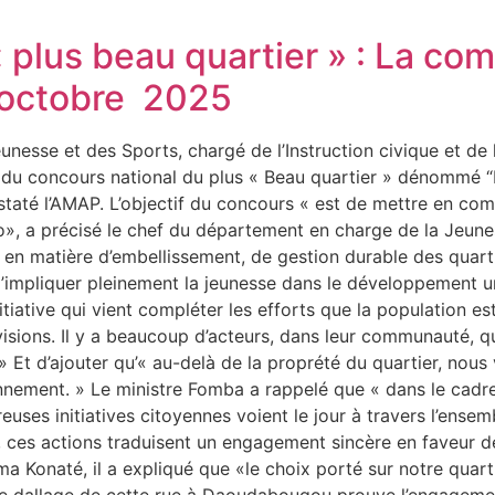
 plus beau quartier » : La c
1 octobre 2025
unesse et des Sports, chargé de l’Instruction civique et de
i du concours national du plus « Beau quartier » dénommé 
até l’AMAP. L’objectif du concours « est de mettre en compé
o», a précisé le chef du département en charge de la Jeune
s en matière d’embellissement, de gestion durable des quarti
d’impliquer pleinement la jeunesse dans le développement u
tiative qui vient compléter les efforts que la population est 
évisions. Il y a beaucoup d’acteurs, dans leur communauté, q
» Et d’ajouter qu’« au-delà de la proprété du quartier, nous
nnement. » Le ministre Fomba a rappelé que « dans le cadre
ses initiatives citoyennes voient le jour à travers l’ensemb
, ces actions traduisent un engagement sincère en faveur de
Konaté, il a expliqué que «le choix porté sur notre quartie