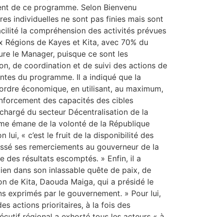
ement de ce programme. Selon Bienvenu
res individuelles ne sont pas finies mais sont
facilité la compréhension des activités prévues
ux Régions de Kayes et Kita, avec 70% du
ure le Manager, puisque ce sont les
ion, de coordination et de suivi des actions de
ntes du programme. Il a indiqué que la
 d’ordre économique, en utilisant, au maximum,
nforcement des capacités des cibles
chargé du secteur Décentralisation de la
e émane de la volonté de la République
i, « c’est le fruit de la disponibilité des
ressé ses remerciements au gouverneur de la
e des résultats escomptés. » Enfin, il a
ien dans son inlassable quête de paix, de
on de Kita, Daouda Maiga, qui a présidé le
ns exprimés par le gouvernement. » Pour lui,
 actions prioritaires, à la fois des
cutif régional a exhorté tous les acteurs « à