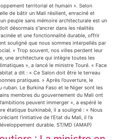
loppement territorial et humain ». Selon
lle de bâtir un Mali résilient, enraciné et
« un peuple sans mémoire architecturale est un
 doit désormais s’’ancrer dans les réalités
acinée et une fonctionnalité durable, offrir
ment souligné que nous sommes interpellés par
social. « Trop souvent, nos villes perdent leur
, une architecture qui intègre toutes les
imatiques », a lancé le ministre Touré. « Face
bitat a dit : « Ce Salon doit être le terreau
bonnes pratiques. » Après l’ouverture, le
ruban. Le Burkina Faso et le Niger sont les
ertains membres du gouvernement du Mali ont
d’ambitions peuvent immerger », a espéré le
e étatique burkinabè, il a souligné : « Nous
nt l’initiative de l’Etat du Mali, il l’a
cœur du développement durable. ST/MD (AMAP)
utiers : La ministre en