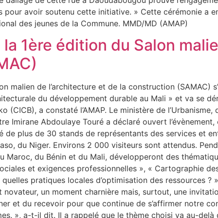
 Le dallage de cette rue à Daoudabougou prouve l’engageme
pour avoir soutenu cette initiative. » Cette cérémonie a en
l national des jeunes de la Commune. MMD/MD (AMAP)
a 1ère édition du Salon malien
AMAC)
n malien de l’architecture et de la construction (SAMAC) s’e
chitecturale du développement durable au Mali » et va se d
o (CICB), a constaté l’AMAP. Le ministère de l’Urbanisme,
istre Imirane Abdoulaye Touré a déclaré ouvert l’évènement, 
 de plus de 30 stands de représentants des services et ent
so, du Niger. Environs 2 000 visiteurs sont attendus. Penda
u Maroc, du Bénin et du Mali, développeront des thématique
sociales et exigences professionnelles », « Cartographie des
: quelles pratiques locales d’optimisation des ressources ? »
 novateur, un moment charnière mais, surtout, une invitation
er et du recevoir pour que continue de s’affirmer notre co
es. », a-t-il dit. Il a rappelé que le thème choisi va au-delà