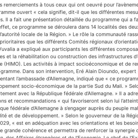
é ses remerciements à tous ceux qui ont oeuvré pour l’avèn
ramme ouvert « cela signifie, dit-il que les différentes mesu
ies. Il a fait une présentation détaillée du programme qui a 
n effet, ce programme se déroulera dans 14 localités des de
autorité locale de la Région. » Le rôle la communauté rass
prioritaires que les différents Comités régionaux d’orientat
alia a expliqué aux participants les différentes composa
ales et la réhabilitation ou construction des infrastructures
e (HIMO). Les activités à impact socioéconomique et de re
gramme. Dans son intervention, Eré Alain Dioundo, expert 
tant l’ambassade d’Allemagne, indiqué que « ce programm
ement socio-économique de la partie Sud du Mali. » Selon lu
aitement avec la République fédérale d’Allemagne. » Il a ad
ons et recommandations « qui favoriseront selon lui l’atteint
ique fédérale d’Allemagne à s’engager auprès du peuple mal
lité et de développement. » Selon le gouverneur de la Régi
2029, « est en adéquation avec les orientations et les besoi
 grande cohérence et permettra de renforcer la synergie des
, des Affaires étrangères et de l’Economie. Le chef de l’Exé