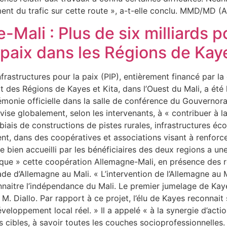
ement du trafic sur cette route », a-t-elle conclu. MMD/M
Mali : Plus de six milliards p
a paix dans les Régions de Kay
frastructures pour la paix (PIP), entièrement financé par l
t des Régions de Kayes et Kita, dans l’Ouest du Mali, a été l
monie officielle dans la salle de conférence du Gouvernorat
vise globalement, selon les intervenants, à « contribuer à la
iais de constructions de pistes rurales, infrastructures é
nt, dans des coopératives et associations visant à renforce
bien accueilli par les bénéficiaires des deux regions a une
ique » cette coopération Allemagne-Mali, en présence des r
de d’Allemagne au Mali. « L’intervention de l’Allemagne au M
nnaitre l’indépendance du Mali. Le premier jumelage de Kay
. Diallo. Par rapport à ce projet, l’élu de Kayes reconnait 
loppement local réel. » Il a appelé « à la synergie d’actio
les cibles, à savoir toutes les couches socioprofessionnelle