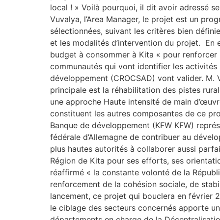
local ! » Voilà pourquoi, il dit avoir adress
Vuvalya, l’Area Manager, le projet est un prog
sélectionnées, suivant les critères bien défin
et les modalités d’intervention du projet. E
budget à consommer à Kita « pour renforcer l’
communautés qui vont identifier les activités 
développement (CROCSAD) vont valider. M. Vuv
principale est la réhabilitation des pistes rur
une approche Haute intensité de main d’œuvr
constituent les autres composantes de ce pro
Banque de développement (KFW KFW) représen
fédérale d’Allemagne de contribuer au développ
plus hautes autorités à collaborer aussi parf
Région de Kita pour ses efforts, ses orientati
réaffirmé « la constante volonté de la Républ
renforcement de la cohésion sociale, de stabi
lancement, ce projet qui bouclera en février 
le ciblage des secteurs concernés apporte une
départements en charge de la Décentralisation