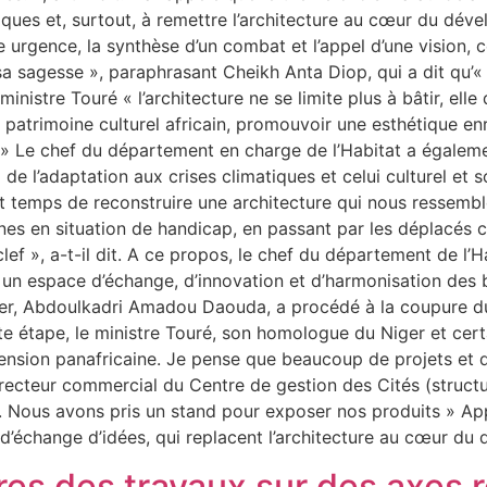
iques et, surtout, à remettre l’architecture au cœur du déve
e urgence, la synthèse d’un combat et l’appel d’une vision, ce
t sa sagesse », paraphrasant Cheikh Anta Diop, qui a dit qu’
inistre Touré « l’architecture ne se limite plus à bâtir, elle
 patrimoine culturel africain, promouvoir une esthétique enr
s. » Le chef du département en charge de l’Habitat a égale
i de l’adaptation aux crises climatiques et celui culturel et 
t temps de reconstruire une architecture qui nous ressemble
es en situation de handicap, en passant par les déplacés cl
lef », a-t-il dit. A ce propos, le chef du département de l’Ha
, un espace d’échange, d’innovation et d’harmonisation des 
iger, Abdoulkadri Amadou Daouda, a procédé à la coupure du 
tte étape, le ministre Touré, son homologue du Niger et c
mension panafricaine. Je pense que beaucoup de projets et 
ecteur commercial du Centre de gestion des Cités (structur
ous avons pris un stand pour exposer nos produits » Apprécia
nité d’échange d’idées, qui replacent l’architecture au 
es des travaux sur des axes ro