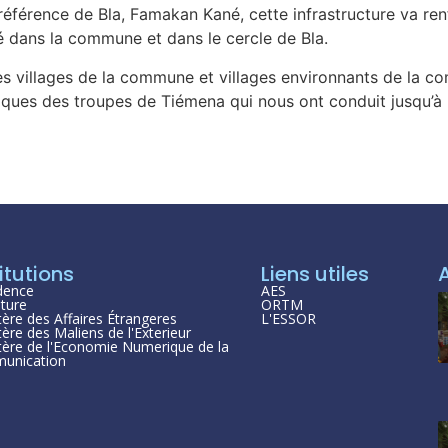
référence de Bla, Famakan Kané, cette infrastructure va ren
 dans la commune et dans le cercle de Bla.
es villages de la commune et villages environnants de la c
iques des troupes de Tiémena qui nous ont conduit jusqu’à l
itutions
Liens utiles
dence
AES
ture
ORTM
tère des Affaires Étrangeres
L'ESSOR
tère des Maliens de l'Exterieur
tère de l'Economie Numerique de la
unication