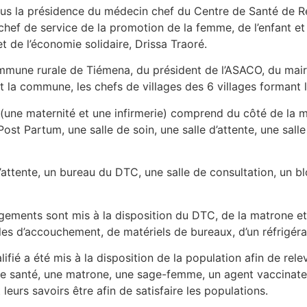
sous la présidence du médecin chef du Centre de Santé de 
ef de service de la promotion de la femme, de l’enfant et d
 de l’économie solidaire, Drissa Traoré.
ommune rurale de Tiémena, du président de l’ASACO, du mai
 la commune, les chefs de villages des 6 villages formant
(une maternité et une infirmerie) comprend du côté de la m
ost Partum, une salle de soin, une salle d’attente, une sall
d’attente, un bureau du DTC, une salle de consultation, un b
 logements sont mis à la disposition du DTC, de la matrone 
les d’accouchement, de matériels de bureaux, d’un réfrigérat
ié a été mis à la disposition de la population afin de relev
 de santé, une matrone, une sage-femme, un agent vaccinate
t leurs savoirs être afin de satisfaire les populations.