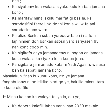
bεε ;
Ka siyatɔnw kɔn walasa siyako kεlε ka ban jamana
kɔnɔ ;
Ka marifaw minε jεkulu marifatigi bεε la, ka
sɔrɔdasifini feereli n’a donni kɔn siwiliw fε ani
sɔrɔdasimεnε wεrε ;
Ka alize Benkan sεbεn yɔrɔdɔw falen i na fɔ a
laɲininnen don bεnkan sεbεn yεrε sariyasen 65
nan kɔnɔ cogo min.
Ka sigikafɔ caya jamanadenw ni ɲɔgɔn cε jamana
kɔnɔ walasa ka siyako kεlε kunbε jona.
Ka sigikafɔ ɲini amadu kufa ni Yadi Agali fε walasa
bεn ka sabati jamana kɔnɔ.
Masalakun 2nan hukumu kɔnɔ, n’o ye jamana
fangabulonw ni politikiko siratigε ye, hakilila minnu tara
o kɔnɔ olu filε :
1- Minnu ka kan ka waleya teliya la, olu ye,
Ka depete kalafili labεn yanni san 2020 mεkalo