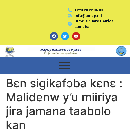
+223 20 22 36 83
info@amap.ml
BP:41 Square Patrice
Lumuba
Bεn sigikafɔba kεnε :
Malidenw y’u miiriya
jira jamana taabolo
kan