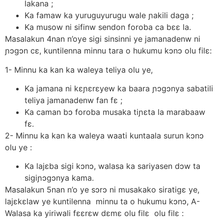
lakana ;
Ka famaw ka yuruguyurugu wale ɲakili daga ;
Ka musow ni sifinw sendon foroba ca bεε la.
Masalakun 4nan n’oye sigi sinsinni ye jamanadenw ni
ɲɔgɔn cε, kuntilenna minnu tara o hukumu kɔnɔ olu filε:
1- Minnu ka kan ka waleya teliya olu ye,
Ka jamana ni kεɲεrεyew ka baara ɲɔgɔnya sabatili
teliya jamanadenw fan fε ;
Ka caman bɔ foroba musaka tiɲεta la marabaaw
fε.
2- Minnu ka kan ka waleya waati kuntaala surun kɔnɔ
olu ye :
Ka lajεba sigi kɔnɔ, walasa ka sariyasen dɔw ta
sigiɲɔgɔnya kama.
Masalakun 5nan n’o ye sɔrɔ ni musakako siratigε ye,
lajεkεlaw ye kuntilenna minnu ta o hukumu kɔnɔ, A-
Walasa ka yiriwali fεεrεw dεmε olu filε olu filε :