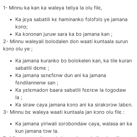
1- Minnu ka kan ka waleya teliya la olu filε,
Ka jεya sabatili kε haminanko fɔlɔfɔlɔ ye jamana
kɔnɔ;
Ka kɔnɔnan juruw sara ka bɔ jamana kan ;
2- Minnu waleyali bolodalen don waati kuntaala surun
kɔnɔ olu ye ;
Ka jamana kuranko bɔ bolokelen kan, ka tile kuran
sabatili dεmε ;
Ka jamana sεnεfεnw dun ani ka jamana
fεndilannenw san ;
Ka yεlεmadon baara sabatili fεεrεw la togodaw
la ;
Ka siraw caya jamana kɔnɔ ani ka sirakɔrɔw labεn.
3- Minnu bε waleya waati kuntaala jan kɔnɔ olu filε :
Ka jamana yiriwali sɔrɔbondaw caya, walasa an ka
kun jamana tɔw la.