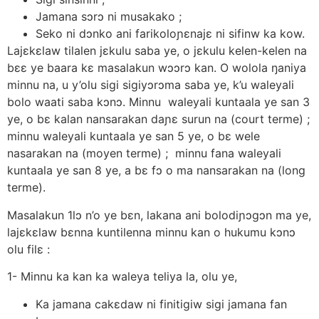
Jamana sɔrɔ ni musakako ;
Seko ni dɔnko ani farikoloɲεnajε ni sifinw ka kow.
Lajεkεlaw tilalen jεkulu saba ye, o jεkulu kelen-kelen na
bεε ye baara kε masalakun wɔɔrɔ kan. O wolola ŋaniya
minnu na, u y’olu sigi sigiyɔrɔma saba ye, k’u waleyali
bolo waati saba kɔnɔ. Minnu waleyali kuntaala ye san 3
ye, o bε kalan nansarakan daɲε surun na (court terme) ;
minnu waleyali kuntaala ye san 5 ye, o bε wele
nasarakan na (moyen terme) ; minnu fana waleyali
kuntaala ye san 8 ye, a bε fɔ o ma nansarakan na (long
terme).
Masalakun 1lɔ n’o ye bεn, lakana ani bolodiɲɔgɔn ma ye,
lajεkεlaw bεnna kuntilenna minnu kan o hukumu kɔnɔ
olu filε :
1- Minnu ka kan ka waleya teliya la, olu ye,
Ka jamana cakεdaw ni finitigiw sigi jamana fan