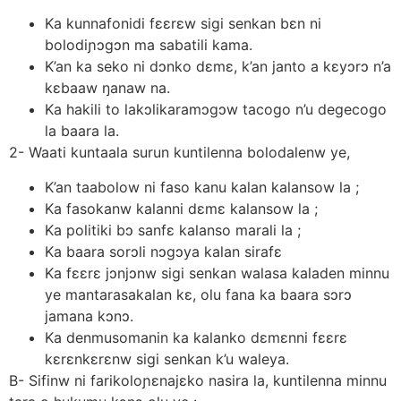
Ka kunnafonidi fεεrεw sigi senkan bεn ni
bolodiɲɔgɔn ma sabatili kama.
K’an ka seko ni dɔnko dεmε, k’an janto a kεyɔrɔ n’a
kεbaaw ŋanaw na.
Ka hakili to lakɔlikaramɔgɔw tacogo n’u degecogo
la baara la.
2- Waati kuntaala surun kuntilenna bolodalenw ye,
K’an taabolow ni faso kanu kalan kalansow la ;
Ka fasokanw kalanni dεmε kalansow la ;
Ka politiki bɔ sanfε kalanso marali la ;
Ka baara sorɔli nɔgɔya kalan sirafε
Ka fεεrε jɔnjɔnw sigi senkan walasa kaladen minnu
ye mantarasakalan kε, olu fana ka baara sɔrɔ
jamana kɔnɔ.
Ka denmusomanin ka kalanko dεmεnni fεεrε
kεrεnkεrεnw sigi senkan k’u waleya.
B- Sifinw ni farikoloɲεnajεko nasira la, kuntilenna minnu