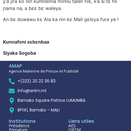
y’a jira ko nin kuntilenna minnu talen filε, k’a si tε fili
ɲama na, a bεε bε waleya.
An bε duwawu kε Ala ka nin kε Mali gεlεya fura ye !
Kunnafoni sεbεnbaa
Siyaka Sogoba
AMAP
Agence Malienne de Presse et Publicité
+(223) 20 22 36 83
info@anim.ml
Bamako Square Patrice LUMUMBA
BP141, Bamako - MALI
Institutions
Liens utiles
Présidence
AES
Primature
ORTM