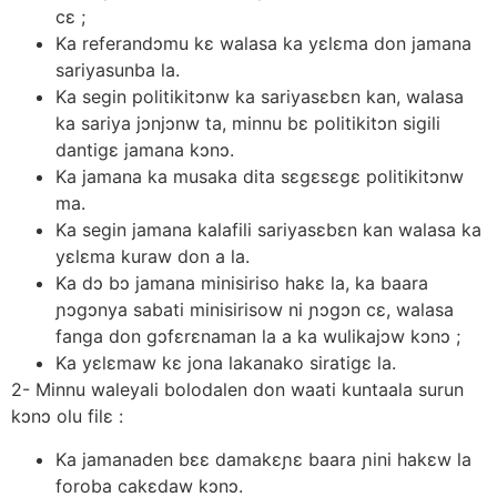
cε ;
Ka referandɔmu kε walasa ka yεlεma don jamana
sariyasunba la.
Ka segin politikitɔnw ka sariyasεbεn kan, walasa
ka sariya jɔnjɔnw ta, minnu bε politikitɔn sigili
dantigε jamana kɔnɔ.
Ka jamana ka musaka dita sεgεsεgε politikitɔnw
ma.
Ka segin jamana kalafili sariyasεbεn kan walasa ka
yεlεma kuraw don a la.
Ka dɔ bɔ jamana minisiriso hakε la, ka baara
ɲɔgɔnya sabati minisirisow ni ɲɔgɔn cε, walasa
fanga don gɔfεrεnaman la a ka wulikajɔw kɔnɔ ;
Ka yεlεmaw kε jona lakanako siratigε la.
2- Minnu waleyali bolodalen don waati kuntaala surun
kɔnɔ olu filε :
Ka jamanaden bεε damakεɲε baara ɲini hakεw la
foroba cakεdaw kɔnɔ.