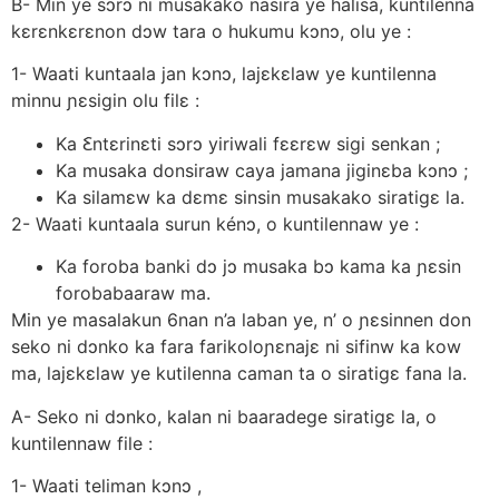
B- Min ye sɔrɔ ni musakako nasira ye halisa, kuntilenna
kεrεnkεrεnon dɔw tara o hukumu kɔnɔ, olu ye :
1- Waati kuntaala jan kɔnɔ, lajεkεlaw ye kuntilenna
minnu ɲεsigin olu filε :
Ka Ꜫntεrinεti sɔrɔ yiriwali fεεrεw sigi senkan ;
Ka musaka donsiraw caya jamana jiginεba kɔnɔ ;
Ka silamεw ka dεmε sinsin musakako siratigε la.
2- Waati kuntaala surun kénɔ, o kuntilennaw ye :
Ka foroba banki dɔ jɔ musaka bɔ kama ka ɲεsin
forobabaaraw ma.
Min ye masalakun 6nan n’a laban ye, n’ o ɲεsinnen don
seko ni dɔnko ka fara farikoloɲεnajε ni sifinw ka kow
ma, lajεkεlaw ye kutilenna caman ta o siratigε fana la.
A- Seko ni dɔnko, kalan ni baaradege siratigε la, o
kuntilennaw file :
1- Waati teliman kɔnɔ ,