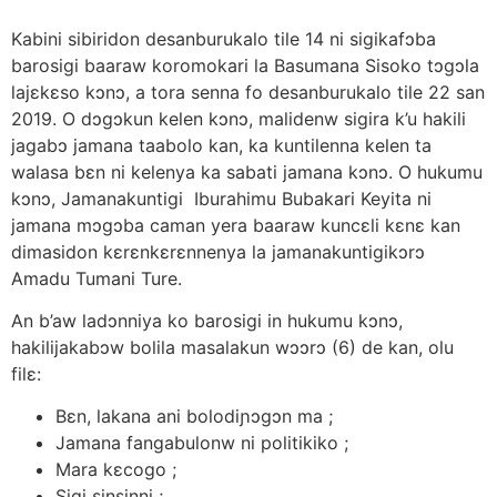
Kabini sibiridon desanburukalo tile 14 ni sigikafɔba
barosigi baaraw koromokari la Basumana Sisoko tɔgɔla
lajεkεso kɔnɔ, a tora senna fo desanburukalo tile 22 san
2019. O dɔgɔkun kelen kɔnɔ, malidenw sigira k’u hakili
jagabɔ jamana taabolo kan, ka kuntilenna kelen ta
walasa bεn ni kelenya ka sabati jamana kɔnɔ. O hukumu
kɔnɔ, Jamanakuntigi Iburahimu Bubakari Keyita ni
jamana mɔgɔba caman yera baaraw kuncεli kεnε kan
dimasidon kεrεnkεrεnnenya la jamanakuntigikɔrɔ
Amadu Tumani Ture.
An b’aw ladɔnniya ko barosigi in hukumu kɔnɔ,
hakilijakabɔw bolila masalakun wɔɔrɔ (6) de kan, olu
filε:
Bεn, lakana ani bolodiɲɔgɔn ma ;
Jamana fangabulonw ni politikiko ;
Mara kεcogo ;
Sigi sinsinni ;