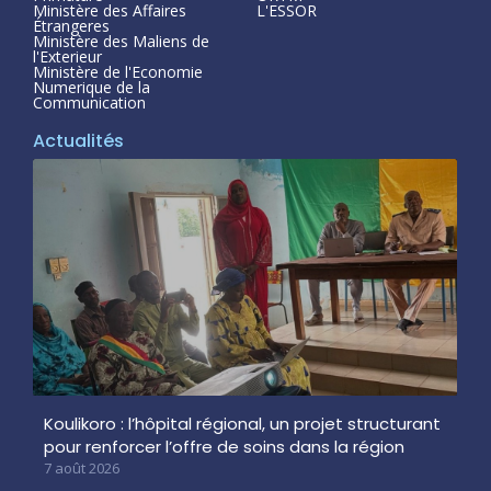
Ministère des Affaires
L'ESSOR
Étrangeres
Ministère des Maliens de
l'Exterieur
Ministère de l'Economie
Numerique de la
Communication
Actualités
Koulikoro : l’hôpital régional, un projet structurant
pour renforcer l’offre de soins dans la région
7 août 2026