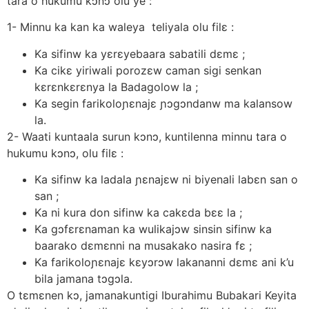
tara o hukumu kɔnɔ olu ye :
1- Minnu ka kan ka waleya teliyala olu filε :
Ka sifinw ka yεrεyebaara sabatili dεmε ;
Ka cikε yiriwali porozεw caman sigi senkan
kεrεnkεrεnya la Badagolow la ;
Ka segin farikoloɲεnajε ɲɔgɔndanw ma kalansow
la.
2- Waati kuntaala surun kɔnɔ, kuntilenna minnu tara o
hukumu kɔnɔ, olu filε :
Ka sifinw ka ladala ɲεnajεw ni biyenali labεn san o
san ;
Ka ni kura don sifinw ka cakεda bεε la ;
Ka gɔfεrεnaman ka wulikajɔw sinsin sifinw ka
baarako dεmεnni na musakako nasira fε ;
Ka farikoloɲεnajε kεyɔrɔw lakananni dεmε ani k’u
bila jamana tɔgɔla.
O tεmεnen kɔ, jamanakuntigi Iburahimu Bubakari Keyita