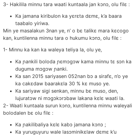
3- Hakilila minnu tara waati kuntaala jan kɔnɔ, olu filε :
Ka jamana kiribulon ka yεrεta dεmε, k’a baara
taabalo yiriwa.
Min ye masalakun 3nan ye, n’ o bε talikε mara kεcogo
kan, kuntilenna minnu tara o hukumu kɔnɔ, olu filε :
1- Minnu ka kan ka waleya teliya la, olu ye,
Ka ɲankili boloda ɲεmɔgɔw kama minnu tε sɔn ka
duguma mɔgɔw ɲanki.
Ka san 2015 sariyasen 052nan bɔ a sirafε, n’o ye
ka cakεdaw baarakεla 30 % kε muso ye.
Ka sariyaw sigi senkan, minnu bε muso, den,
lujuratɔw ni mɔgɔkɔrɔbaw lakana kεlε waati la.
2- Waati kuntaala surun kɔnɔ, kuntilenna minnu waleyali
bolodalen bε olu filε :
Ka ɲakilibaliya kεlε kabɔ jamana kɔnɔ ;
Ka yuruguyuru wale lasɔminikεlaw dεmε k’u