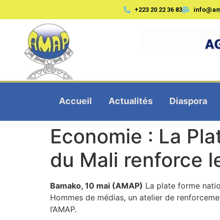
+223 20 22 36 83
info@a
Accueil
Actualités
Diaspora
Economie : La Pla
du Mali renforce l
Bamako, 10 mai (AMAP)
La plate forme natio
Hommes de médias, un atelier de renforcement 
l’AMAP.