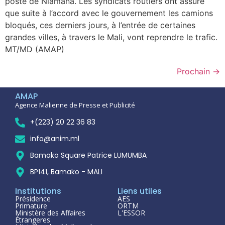
poste de Niamana. Les syndicats routiers ont assuré
que suite à l’accord avec le gouvernement les camions
bloqués, ces derniers jours, à l’entrée de certaines
grandes villes, à travers le Mali, vont reprendre le trafic.
MT/MD (AMAP)
Prochain
→
AMAP
Agence Malienne de Presse et Publicité
+(223) 20 22 36 83
info@anim.ml
Bamako Square Patrice LUMUMBA
BP141, Bamako - MALI
Institutions
Liens utiles
Présidence
AES
Primature
ORTM
Ministère des Affaires
L'ESSOR
Étrangeres