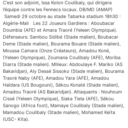
C’est son adjoint, Issa Kolon Coulibaly, qui dirigera
l’équipe contre les Fennecs locaux. DB/MD (AMAP)
Samedi 29 octobre au stade Tabarka stadium 18h30 :
Algérie-Mali Les 22 Joueurs Gardiens : Aboubacar
Doumbia (AFE) et Amara Traoré (Yeleen Olympique).
Défenseurs: Sambou Sidibé (Stade malien), Boubacar
Deme (Stade malien), Bourama Bouare (Stade malien),
Moussa Camara (Onze Créateurs), Amadou Koné,
(Yeleen Olympique), Zoumana Coulibaly (AFE), Moriba
Diarra (Stade malien). Milieux: Abdoulaye F. Mariko (AS
Bakaridjan), Aly Dessé Sissoko (Stade malien), Bourama
Traoré Naby (AFE), Amadou Yara (AFE), Amadou
Haïdara (US Bougouni), Sékou Konaté (Stade malien),
Amadou Traoré (AS Bakaridjan). Attaquants : Nouhoum
Cissé (Yeleen Olympique), Siaka Tiela (AFE), Sékou
Sanogo (Africa foot), Mamaye Coulibaly (Stade malien),
Mamadou Coulibaly (Stade malien), Mohamed Keïta
(USC- Kita).