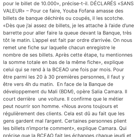
pour le billet de 10.000», précise-t-il. DÉCLARÉS «SANS
VALEUR» – Pour ce faire, Youba Fofana amasse des
billets de banque déchirés ou coupés, il les scotche.
«Dès que j’ai assez de billets, je les attache à l’aide d’une
barrette pour aller faire la queue devant la Banque, très
tôt le matin. L’appel est fait par ordre d’arrivée. On nous
remet une fiche sur laquelle chacun enregistre le
nombre de ses billets. Après cette étape, tu mentionnes
la somme totale en bas de la même fiche», explique
celui qui se rend à la BCEAO une fois par mois. Pour
être parmi les 20 à 30 premières personnes, il faut y
être vers 4h du matin. En face de la Banque de
développement du Mali (BDM), opère Salia Camara. Il
court derrière une voiture. Il confirme que le métier
peut nourrir son homme. «Nous avons toujours et
régulièrement des clients. Cela est dû au fait que les
gens gardent mal l’argent. Certaines personnes plient
les billets n’importe comment», explique Camara. Qui
précise que la BCEAO fait les échanges chaque jeudi et