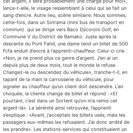
cet argent, il sera probablement une charge pour moi»,
lance-t-elle, le visage ressemblant à celui qui se fait un
sang d’encre. Autre lieu, scène similaire. Nous sommes,
cette-fois, dans un Sotrama (mini bus de transport en
commun) qui se dirige vers Baco Djicoroni Golf, en
Commune V du District de Bamako. Juste après la
descente du Pont Fahd, une dame tend un billet de 500
Fcfa enduit d’encre à l’apprenti-chauffeur. Celui-ci crie :
«Non, je ne prend plus ce genre d’argent. J’en ai un
depuis plus de deux mois, tout le monde le refuse.
Changez-le ou descendez du véhicule», tranche-t-il, en
tapant de la main la carrosserie du véhicule, pour
signaler au chauffeur qu’un client doit descendre. L’air
choquée, la cliente change de billet et répond : «Et
pourtant, c’est dans un Sortent qu’on m’a remis cet
argent-là». La sérénité ainsi retrouvée, l’apprenti
s’explique : «Avant, j’acceptais les billets usés, mais les
passagers eux-mêmes les refusaient. J’ai donc arrêté de
les prendre». Les stations-services qui constituaient un