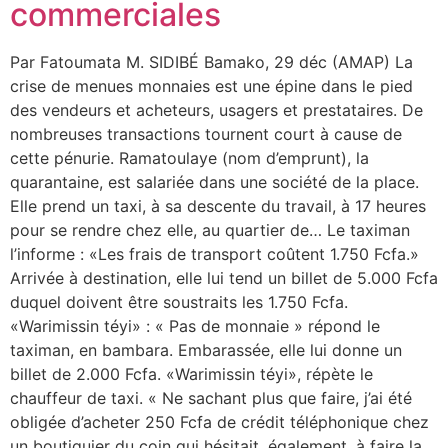
commerciales
Par Fatoumata M. SIDIBÉ Bamako, 29 déc (AMAP) La
crise de menues monnaies est une épine dans le pied
des vendeurs et acheteurs, usagers et prestataires. De
nombreuses transactions tournent court à cause de
cette pénurie. Ramatoulaye (nom d’emprunt), la
quarantaine, est salariée dans une société de la place.
Elle prend un taxi, à sa descente du travail, à 17 heures
pour se rendre chez elle, au quartier de… Le taximan
l’informe : «Les frais de transport coûtent 1.750 Fcfa.»
Arrivée à destination, elle lui tend un billet de 5.000 Fcfa
duquel doivent être soustraits les 1.750 Fcfa.
«Warimissin téyi» : « Pas de monnaie » répond le
taximan, en bambara. Embarassée, elle lui donne un
billet de 2.000 Fcfa. «Warimissin téyi», répète le
chauffeur de taxi. « Ne sachant plus que faire, j’ai été
obligée d’acheter 250 Fcfa de crédit téléphonique chez
un boutiquier du coin qui hésitait, également, à faire la