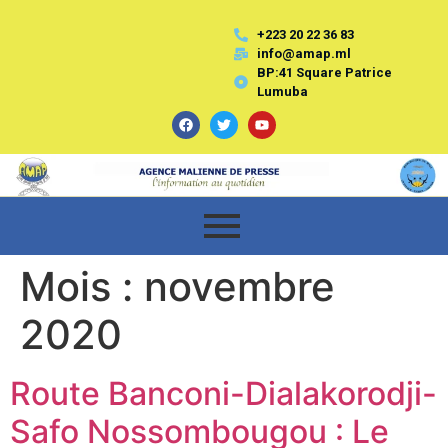
+223 20 22 36 83
info@amap.ml
BP:41 Square Patrice
Lumuba
Mois :
novembre
2020
Route Banconi-Dialakorodji-
Safo Nossombougou : Le