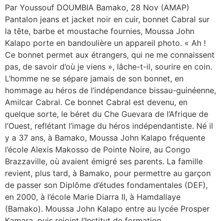
Par Youssouf DOUMBIA Bamako, 28 Nov (AMAP)
Pantalon jeans et jacket noir en cuir, bonnet Cabral sur
la tête, barbe et moustache fournies, Moussa John
Kalapo porte en bandoulière un appareil photo. « Ah !
Ce bonnet permet aux étrangers, qui ne me connaissent
pas, de savoir d’où je viens », lâche-t-il, sourire en coin.
L’homme ne se sépare jamais de son bonnet, en
hommage au héros de l’indépendance bissau-guinéenne,
Amilcar Cabral. Ce bonnet Cabral est devenu, en
quelque sorte, le béret du Che Guevara de l’Afrique de
l’Ouest, reflétant l’image du héros indépendantiste. Né il
y a 37 ans, à Bamako, Moussa John Kalapo fréquente
l’école Alexis Makosso de Pointe Noire, au Congo
Brazzaville, où avaient émigré ses parents. La famille
revient, plus tard, à Bamako, pour permettre au garçon
de passer son Diplôme d’études fondamentales (DEF),
en 2000, à l’école Marie Diarra II, à Hamdallaye
(Bamako). Moussa John Kalapo entre au lycée Prosper
Kamara, puis rejoint l’Institut de formation